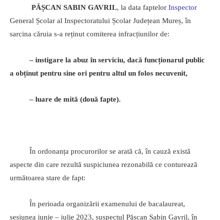
PĂȘCAN SABIN GAVRIL
, la data faptelor
Inspector
General Școlar al Inspectoratului Școlar Județean Mureș, în
sarcina căruia s-a reținut comiterea infracțiunilor de:
– instigare la abuz în serviciu, dacă funcționarul public
a obținut pentru sine ori pentru altul un folos necuvenit,
– luare de mită (două fapte).
În ordonanța procurorilor se arată că, în cauză există
aspecte din care rezultă suspiciunea rezonabilă ce conturează
următoarea stare de fapt:
În perioada organizării examenului de bacalaureat,
sesiunea iunie – iulie 2023, suspectul Pășcan Sabin Gavril, în