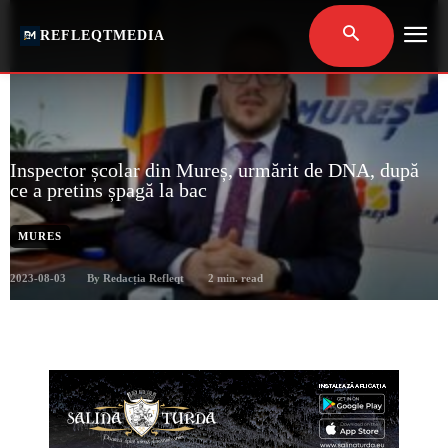
REFLEQTMEDIA
Inspector școlar din Mureș, urmărit de DNA, după
ce a pretins șpagă la bac
MURES
2023-08-03
2
min. read
By
Redacția Refleqt