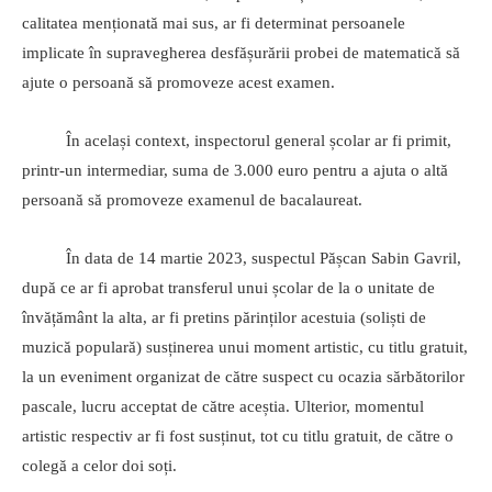
calitatea menționată mai sus, ar fi determinat persoanele
implicate în supravegherea desfășurării probei de matematică să
ajute o persoană să promoveze acest examen.
În același context, inspectorul general școlar ar fi primit,
printr-un intermediar, suma de 3.000 euro pentru a ajuta o altă
persoană să promoveze examenul de bacalaureat.
În data de 14 martie 2023, suspectul Pășcan Sabin Gavril,
după ce ar fi aprobat transferul unui școlar de la o unitate de
învățământ la alta, ar fi pretins părinților acestuia (soliști de
muzică populară) susținerea unui moment artistic, cu titlu gratuit,
la un eveniment organizat de către suspect cu ocazia sărbătorilor
pascale, lucru acceptat de către aceștia. Ulterior, momentul
artistic respectiv ar fi fost susținut, tot cu titlu gratuit, de către o
colegă a celor doi soți.