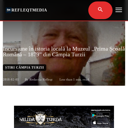
REFLEQTMEDIA
Incursiune în istoria locală la Muzeul „Prima Școală
Română – 1879” din Câmpia Turzii
ȘTIRI CÂMPIA TURZII
2018-02-01
Less than 1
min. read
By
Redacția Refleqt