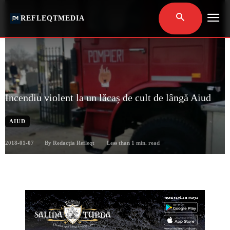
REFLEQTMEDIA
Incendiu violent la un lăcaș de cult de lângă Aiud
AIUD
2018-01-07
Less than 1
min. read
By
Redacția Refleqt