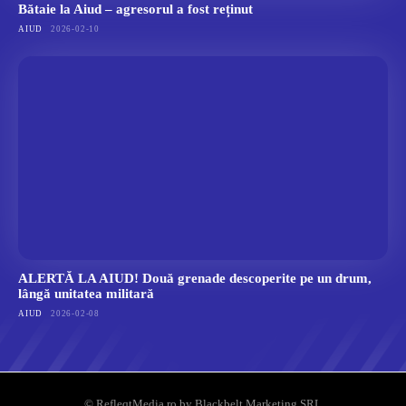
Bătaie la Aiud – agresorul a fost reținut
AIUD
2026-02-10
ALERTĂ LA AIUD! Două grenade descoperite pe un drum,
lângă unitatea militară
AIUD
2026-02-08
© RefleqtMedia.ro by Blackbelt Marketing SRL