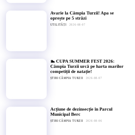
Avarie la Câmpia Turzii! Apa se
oprește pe 5 străzi
UTILITĂȚI
2026-08-07
🏊 CUPA SUMMER FEST 2026:
Câmpia Turzii urcă pe harta marilor
competiții de natație!
ȘTIRI CÂMPIA TURZII
2026-08-07
Acțiune de dezinsecție în Parcul
Municipal Berc
ȘTIRI CÂMPIA TURZII
2026-08-06