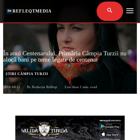
REFLEQTMEDIA
În anul Centenarului, Primăria Câmpia Turzii nu
alocă bani pe teme legate de centenar
ȘTIRI CÂMPIA TURZII
2018-04-11
Less than 1
min. read
By
Redacția Refleqt