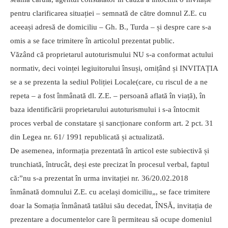
pentru clarificarea situației – semnată de către domnul Z.E. cu
aceeași adresă de domiciliu – Gh. B., Turda – și despre care s-a
omis a se face trimitere în articolul prezentat public.
Văzând că proprietarul autoturismului NU s-a conformat actului
normativ, deci voinței legiuitorului însuși, omițând și INVITAȚIA
se a se prezenta la sediul Poliției Locale(care, cu riscul de a ne
repeta – a fost înmânată dl. Z.E. – persoană aflată în viață), în
baza identificării proprietarului autoturismului i s-a întocmit
proces verbal de constatare și sancționare conform art. 2 pct. 31
din Legea nr. 61/ 1991 republicată și actualizată.
De asemenea, informația prezentată în articol este subiectivă și
trunchiată, întrucât, deși este precizat în procesul verbal, faptul
că:”nu s-a prezentat în urma invitației nr. 36/20.02.2018
înmânată domnului Z.E. cu același domiciliu„, se face trimitere
doar la Somația înmânată tatălui său decedat, ÎNSĂ, invitația de
prezentare a documentelor care îi permiteau să ocupe domeniul