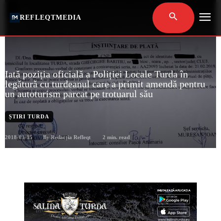
REFLEQTMEDIA
Iată poziția oficială a Poliției Locale Turda în
legătură cu turdeanul care a primit amendă pentru
un autoturism parcat pe trotuarul său
ȘTIRI TURDA
2018-03-15
2
min. read
By
Redacția Refleqt