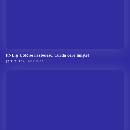
PNL și USR se războiesc, Turda cere liniște!
ȘTIRI TURDA
2026-08-05