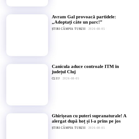
Avram Gal provoacă partidele:
„Adoptați câte un parc!”
ȘTIRI CÂMPIA TURZII
2026-08-05
Canicula aduce controale ITM în
județul Cluj
CLUJ
2026-08-05
Ghirișean cu puteri supranaturale! A
alergat după hoț și l-a prins pe jos
ȘTIRI CÂMPIA TURZII
2026-08-05