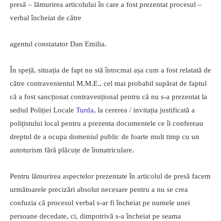
presă – lămurirea articolului în care a fost prezentat procesul –
verbal încheiat de către
agentul constatator Dan Emilia.
În speță, situația de fapt nu stă întocmai așa cum a fost relatată de
către contravenientul M.M.E., cel mai probabil supărat de faptul
că a fost sancționat contravențional pentru că nu s-a prezentat la
sediul Poliției Locale
Turda
, la cererea / invitația justificată a
polițistului local pentru a prezenta documentele ce îi confereau
dreptul de a ocupa domeniul public de foarte mult timp cu un
autoturism fără plăcuțe de înmatriculare.
Pentru lămurirea aspectelor prezentate în articolul de presă facem
următoarele precizări absolut necesare pentru a nu se crea
confuzia că procesul verbal s-ar fi încheiat pe numele unei
persoane decedate, ci, dimpotrivă s-a încheiat pe seama