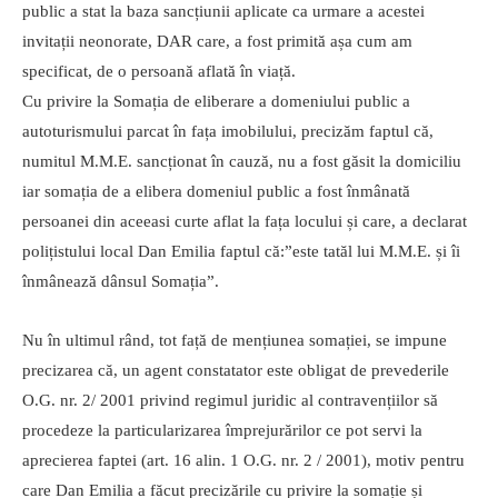
public a stat la baza sancțiunii aplicate ca urmare a acestei
invitații neonorate, DAR care, a fost primită așa cum am
specificat, de o persoană aflată în viață.
Cu privire la Somația de eliberare a domeniului public a
autoturismului parcat în fața imobilului, precizăm faptul că,
numitul M.M.E. sancționat în cauză, nu a fost găsit la domiciliu
iar somația de a elibera domeniul public a fost înmânată
persoanei din aceeasi curte aflat la fața locului și care, a declarat
polițistului local Dan Emilia faptul că:”este tatăl lui M.M.E. și îi
înmânează dânsul Somația”.
Nu în ultimul rând, tot față de mențiunea somației, se impune
precizarea că, un agent constatator este obligat de prevederile
O.G. nr. 2/ 2001 privind regimul juridic al contravențiilor să
procedeze la particularizarea împrejurărilor ce pot servi la
aprecierea faptei (art. 16 alin. 1 O.G. nr. 2 / 2001), motiv pentru
care Dan Emilia a făcut precizările cu privire la somație și