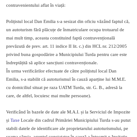
contravenientului aflat în viață:
Polițistul local Dan Emilia s-a sesizat din oficiu văzând faptul că,
un autoturism fără plăcuțe de înmatriculare ocupa trotuarul de
mai mult timp, aceasta constituind faptă contravențională
prevăzută de prev. art. 11 indice II lit. c.) din HCL nr. 212/2005
privind buna gospodărire a Municipiului Turda pentru care este
îndreptățită să aplice sancțiuni contravenționale.
În urma verificărilor efectuate de către polițistul local Dan
Emilia, s-a stabilit că autoturismul în cauză aparține lui M.M.E.
cu domiciliul situat pe raza UATM Turda, str. G. B., adresă la
care, de altfel, locuiesc mai multe persoane).
Verificând în bazele de date ale M.A.I. și la Serviciul de Impozite
și
Taxe
Locale din cadrul Primăriei Municipiului Turda s-au putut
stabili datele de identificare ale proprietarului autoturismului, pe
seama căruia, agentul constatator în cauză a întocmit o Invitație