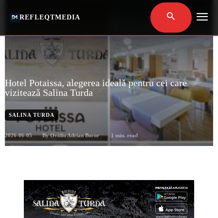
REFLEQTMEDIA
Hotel Potaissa, alegerea ideală pentru cei care
vizitează Salina Turda
SALINA TURDA
2026-06-05
1
min. read
By
Ovidiu Adrian Bucur