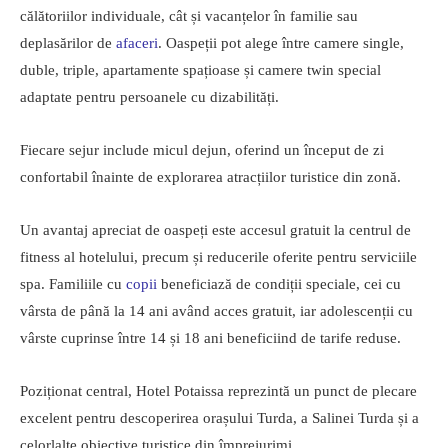
călătoriilor individuale, cât și vacanțelor în familie sau
deplasărilor de
afaceri
. Oaspeții pot alege între camere single,
duble, triple, apartamente spațioase și camere twin special
adaptate pentru persoanele cu dizabilități.
Fiecare sejur include micul dejun, oferind un început de zi
confortabil înainte de explorarea atracțiilor turistice din zonă.
Un avantaj apreciat de oaspeți este accesul gratuit la centrul de
fitness al hotelului, precum și reducerile oferite pentru serviciile
spa. Familiile cu
copii
beneficiază de condiții speciale, cei cu
vârsta de până la 14 ani având acces gratuit, iar adolescenții cu
vârste cuprinse între 14 și 18 ani beneficiind de tarife reduse.
Poziționat central, Hotel Potaissa reprezintă un punct de plecare
excelent pentru descoperirea orașului Turda, a Salinei Turda și a
celorlalte obiective turistice din împrejurimi.