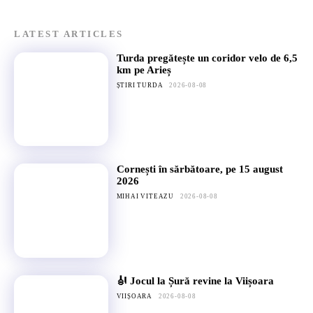
LATEST ARTICLES
Turda pregătește un coridor velo de 6,5
km pe Arieș
ȘTIRI TURDA
2026-08-08
Cornești în sărbătoare, pe 15 august
2026
MIHAI VITEAZU
2026-08-08
🎻 Jocul la Șură revine la Viișoara
VIIȘOARA
2026-08-08