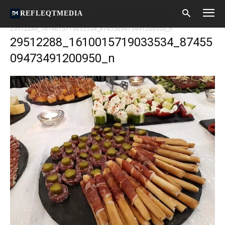
Home
Haideți și voi, în 31 martie, la Restaurant Expres Turda să
REFLEQTMEDIA
degustați noul meniu pregătit de Anca Babaioana & Echipa
29512288_1610015719033534_8745509473491200950_n
29512288_1610015719033534_87455
09473491200950_n