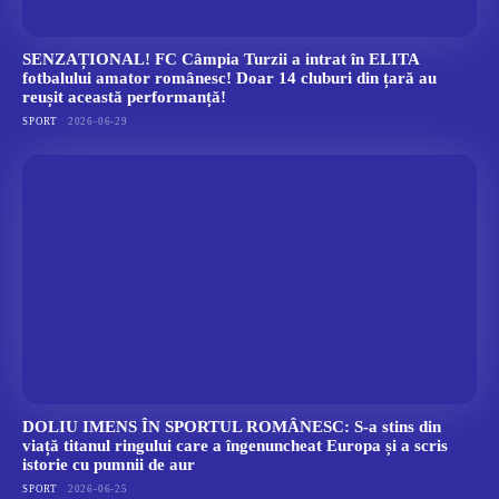
SENZAȚIONAL! FC Câmpia Turzii a intrat în ELITA
fotbalului amator românesc! Doar 14 cluburi din țară au
reușit această performanță!
SPORT
2026-06-29
DOLIU IMENS ÎN SPORTUL ROMÂNESC: S-a stins din
viață titanul ringului care a îngenuncheat Europa și a scris
istorie cu pumnii de aur
SPORT
2026-06-25