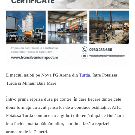
E meciul naibii pe Nova PG Arena din
Turda
, între Potaissa
Turda și Minaur Baia Mare.
Într-o primă repriză dusă pe contre, în care fiecare dintre cele
două formații au avut șansa lor de a conduce ostilitățile, AHC
Potaissa Turda conduce cu 3 goluri diferență după ce Bucătaru
le-a închis poarta băimărenilor, la ultima fază a reprizei –
aruncare de la 7 metri.