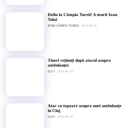
Doliu la Câmpia Turzii! A murit Ioan
Tulai
ȘTIRI CÂMPIA TURZII
2026-08-09
Tineri reținuți după atacul asupra
ambulanței
CLUJ
2026-08-09
Atac cu topoare asupra unei ambulanțe
în Cluj
CLUJ
2026-08-09