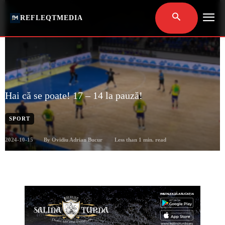
REFLEQTMEDIA
Hai că se poate! 17 – 14 la pauză!
SPORT
2024-10-15
Less than 1
min. read
By
Ovidiu Adrian Bucur