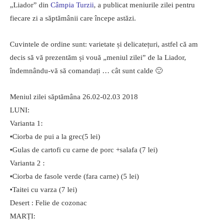
„Liador” din
Câmpia Turzii
, a publicat meniurile zilei pentru
fiecare zi a săptămânii care începe astăzi.
Cuvintele de ordine sunt: varietate și delicatețuri, astfel că am
decis să vă prezentăm și vouă „meniul zilei” de la Liador,
îndemnându-vă să comandați … cât sunt calde 🙂
Meniul zilei săptămâna 26.02-02.03 2018
LUNI:
Varianta 1:
•Ciorba de pui a la grec(5 lei)
•Gulas de cartofi cu carne de porc +salafa (7 lei)
Varianta 2 :
•Ciorba de fasole verde (fara carne) (5 lei)
•Taitei cu varza (7 lei)
Desert : Felie de cozonac
MARȚI: