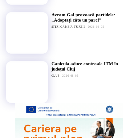
Avram Gal provoacă partidele:
„Adoptați câte un parc!”
ȘTIRI CÂMPIA TURZII
2026-08-05
Canicula aduce controale ITM în
județul Cluj
CLUJ
2026-08-05