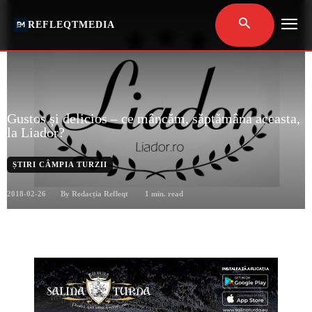
REFLEQTMEDIA
Gustos și delicios – ce mâncăm, săptămâna aceasta,
la Liador?
ȘTIRI CÂMPIA TURZII
2018-02-26
1
min. read
By
Redacția Refleqt