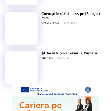
Cornești în sărbătoare, pe 15 august
2026
MIHAI VITEAZU
2026-08-08
🎻 Jocul la Șură revine la Viișoara
VIIȘOARA
2026-08-08