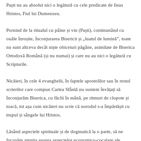
Paști nu au absolut nici o legătură cu cele predicate de Iisus
Hristos, Fiul lui Dumnezeu.
Pornind de la ritualul cu pâine și vin (Paști), continunând cu
ouăle înroșite, înconjurarea Bisericii și „luatul de lumină”, toate
nu sunt altceva decât niște obiceiuri păgâne, asimilate de Biserica
Ortodoxă Română (și nu numai) și care nu au nici o legătură cu
Scripturile.
Nicăieri, în cele 4 evanghelii, în faptele apostolilor sau în restul
scrierilor care compun Cartea Sfântă nu suntem învățați să
înconjurăm Biserica, cu făclii în mână, pe ritmuri de clopote și
toacă, tot așa cum nicăieri nu scrie că norodul s-a împărtășit cu
trupul și sângele lui Hristos.
Lăsând aspectele spirituale și de dogmatică la o parte, să ne
focusăm atenția asupra aspectelor economico-cocalare ale