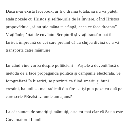
Dacă n-ar exista facebook, ar fi o dramă totală, să nu vă puteți
etala pozele cu Hristos și selfie-urile de la Înviere, când Hristos
propovăduia „să nu știe mâna ta stângă, ceea ce face dreapta”.
V-ați îndepărtat de cuvântul Scripturii și v-ați transformat în
farisei, împreună cu cei care pretind că au slujba divină de a vă
transporta către mântuire.
Iar când vine vorba despre politicieni – Paștele a devenit încă o
metodă de a face propagandă politică și campanie electorală. Se
fotografiază în biserici, se prezintă ca fiind smeriți și buni
creștini, ba unii … mai radicali din fire … își pun poze cu ouă pe
care scrie #Rezist … unde am ajuns?
La cât sunteți de smeriți și mântuiți, este tot mai clar că Satan este
Guvernatorul Lumii.