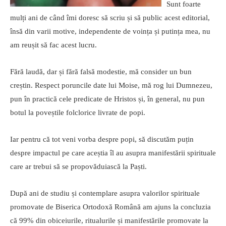
Sunt foarte
mulți ani de când îmi doresc să scriu și să public acest editorial,
însă din varii motive, independente de voința și putința mea, nu
am reușit să fac acest lucru.
Fără laudă, dar și fără falsă modestie, mă consider un bun
creștin. Respect poruncile date lui Moise, mă rog lui Dumnezeu,
pun în practică cele predicate de Hristos și, în general, nu pun
botul la poveștile folclorice livrate de popi.
Iar pentru că tot veni vorba despre popi, să discutăm puțin
despre impactul pe care aceștia îl au asupra manifestării spirituale
care ar trebui să se propovăduiască la Paști.
După ani de studiu și contemplare asupra valorilor spirituale
promovate de Biserica Ortodoxă Română am ajuns la concluzia
că 99% din obiceiurile, ritualurile și manifestările promovate la