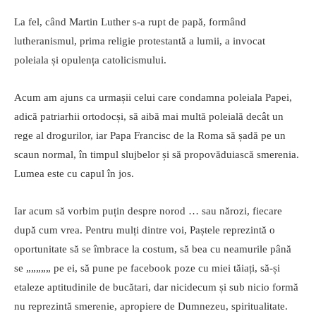
La fel, când Martin Luther s-a rupt de papă, formând
lutheranismul, prima religie protestantă a lumii, a invocat
poleiala și opulența catolicismului.
Acum am ajuns ca urmașii celui care condamna poleiala Papei,
adică patriarhii ortodocși, să aibă mai multă poleială decât un
rege al drogurilor, iar Papa Francisc de la Roma să șadă pe un
scaun normal, în timpul slujbelor și să propovăduiască smerenia.
Lumea este cu capul în jos.
Iar acum să vorbim puțin despre norod … sau nărozi, fiecare
după cum vrea. Pentru mulți dintre voi, Paștele reprezintă o
oportunitate să se îmbrace la costum, să bea cu neamurile până
se „„„„„ pe ei, să pune pe facebook poze cu miei tăiați, să-și
etaleze aptitudinile de bucătari, dar nicidecum și sub nicio formă
nu reprezintă smerenie, apropiere de Dumnezeu, spiritualitate.