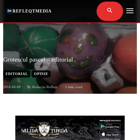
REFLEQTMEDIA
Grotescul pascal – editorial
EDITORIAL
OPINIE
2018-04-09
3
min. read
By
Redacția Refleqt