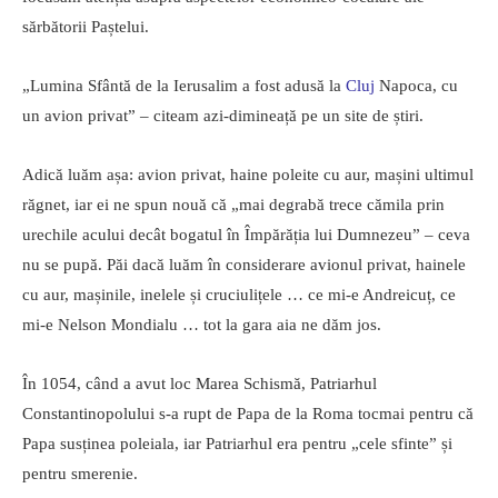
sărbătorii Paștelui.
„Lumina Sfântă de la Ierusalim a fost adusă la
Cluj
Napoca, cu
un avion privat” – citeam azi-dimineață pe un site de știri.
Adică luăm așa: avion privat, haine poleite cu aur, mașini ultimul
răgnet, iar ei ne spun nouă că „mai degrabă trece cămila prin
urechile acului decât bogatul în Împărăția lui Dumnezeu” – ceva
nu se pupă. Păi dacă luăm în considerare avionul privat, hainele
cu aur, mașinile, inelele și cruciulițele … ce mi-e Andreicuț, ce
mi-e Nelson Mondialu … tot la gara aia ne dăm jos.
În 1054, când a avut loc Marea Schismă, Patriarhul
Constantinopolului s-a rupt de Papa de la Roma tocmai pentru că
Papa susținea poleiala, iar Patriarhul era pentru „cele sfinte” și
pentru smerenie.