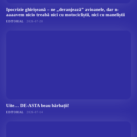
Ipocrizie ghirișeană – ne „deranjează” avioanele, dar n-
aaaavem nicio treabă nici cu motocicliștii, nici cu maneliștii
EDITORIAL
2026-07-20
Uite… DE-ASTA beau bărbații!
EDITORIAL
2026-07-14