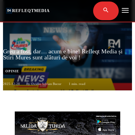
REFLEQTMEDIA
Greu a fost, dar… acum e bine! Refleqt Media și
Stiri Mures sunt alături de voi !
OPINIE
2025-12-28
1
min. read
By
Ovidiu Adrian Bucur