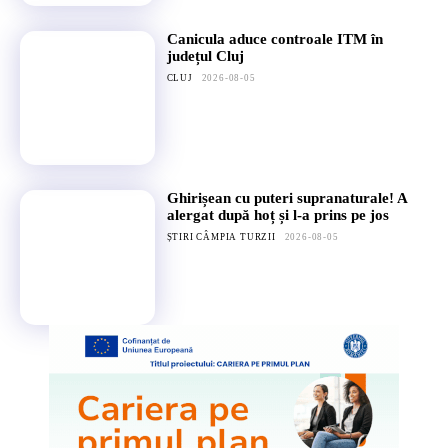
Canicula aduce controale ITM în
județul Cluj
CLUJ
2026-08-05
Ghirișean cu puteri supranaturale! A
alergat după hoț și l-a prins pe jos
ȘTIRI CÂMPIA TURZII
2026-08-05