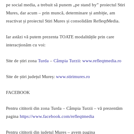
pe social media, a trebuit să punem „pe stand by” proiectul Stiri
Mures, dar acum – prin muncă, determinare și ambiție, am
reactivat și proiectul Stiri Mures și consolidăm RefleqtMedia.
Iar astăzi vă putem prezenta TOATE modalitățile prin care
interacționăm cu voi:
Site de știri zona
Turda
–
Câmpia Turzii
:
www.refleqtmedia.ro
Site de știri județul Mureș:
www.stirimures.ro
FACEBOOK
Pentru cititorii din zona Turda – Câmpia Turzii – vă prezentăm
pagina
https://www.facebook.com/refleqtmedia
Pentru cititorii din județul Mureș – avem pagina