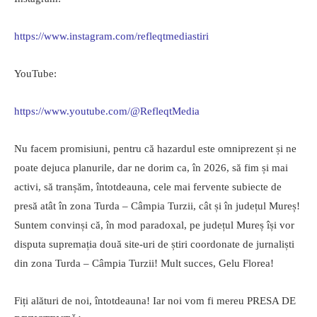
https://www.instagram.com/refleqtmediastiri
YouTube:
https://www.youtube.com/@RefleqtMedia
Nu facem promisiuni, pentru că hazardul este omniprezent și ne
poate dejuca planurile, dar ne dorim ca, în 2026, să fim și mai
activi, să tranșăm, întotdeauna, cele mai fervente subiecte de
presă atât în zona Turda – Câmpia Turzii, cât și în județul Mureș!
Suntem convinși că, în mod paradoxal, pe județul Mureș își vor
disputa supremația două site-uri de știri coordonate de jurnaliști
din zona Turda – Câmpia Turzii! Mult succes, Gelu Florea!
Fiți alături de noi, întotdeauna! Iar noi vom fi mereu PRESA DE