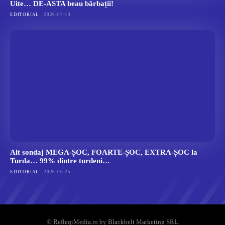
Uite… DE-ASTA beau bărbații!
EDITORIAL
2026-07-14
Alt sondaj MEGA-ȘOC, FOARTE-ȘOC, EXTRA-ȘOC la
Turda… 99% dintre turdeni…
EDITORIAL
2026-06-25
© RefleqtMedia.ro by Blackbelt Marketing SRL