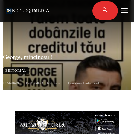
REFLEQTMEDIA
George, mincinosul!
EDITORIAL
2024-06-28
Less than 1
min. read
By
Ovidiu Adrian Bucur