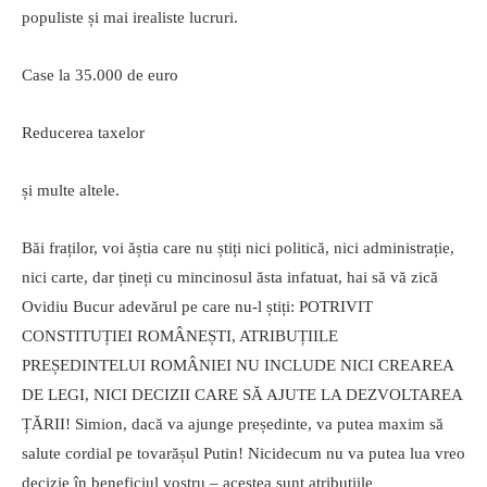
populiste și mai irealiste lucruri.
Case la 35.000 de euro
Reducerea taxelor
și multe altele.
Băi fraților, voi ăștia care nu știți nici politică, nici administrație,
nici carte, dar țineți cu mincinosul ăsta infatuat, hai să vă zică
Ovidiu Bucur adevărul pe care nu-l știți: POTRIVIT
CONSTITUȚIEI ROMÂNEȘTI, ATRIBUȚIILE
PREȘEDINTELUI ROMÂNIEI NU INCLUDE NICI CREAREA
DE LEGI, NICI DECIZII CARE SĂ AJUTE LA DEZVOLTAREA
ȚĂRII! Simion, dacă va ajunge președinte, va putea maxim să
salute cordial pe tovarășul Putin! Nicidecum nu va putea lua vreo
decizie în beneficiul vostru – acestea sunt atribuțiile