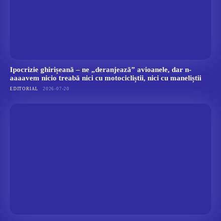
Ipocrizie ghirișeană – ne „deranjează” avioanele, dar n-
aaaavem nicio treabă nici cu motocicliștii, nici cu maneliștii
EDITORIAL
2026-07-20