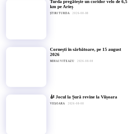
Turda pregătește un coridor velo de 6,5
km pe Arieș
ȘTIRI TURDA
2026-08-08
Cornești în sărbătoare, pe 15 august
2026
MIHAI VITEAZU
2026-08-08
🎻 Jocul la Șură revine la Viișoara
VIIȘOARA
2026-08-08