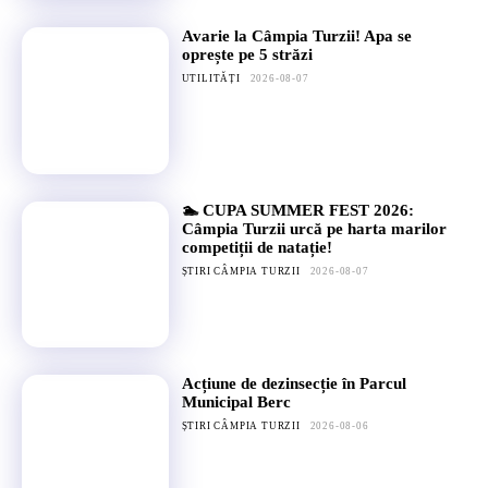
Avarie la Câmpia Turzii! Apa se
oprește pe 5 străzi
UTILITĂȚI
2026-08-07
🏊 CUPA SUMMER FEST 2026:
Câmpia Turzii urcă pe harta marilor
competiții de natație!
ȘTIRI CÂMPIA TURZII
2026-08-07
Acțiune de dezinsecție în Parcul
Municipal Berc
ȘTIRI CÂMPIA TURZII
2026-08-06