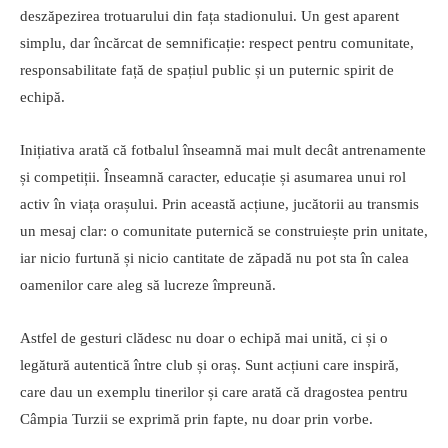
deszăpezirea trotuarului din fața stadionului. Un gest aparent
simplu, dar încărcat de semnificație: respect pentru comunitate,
responsabilitate față de spațiul public și un puternic spirit de
echipă.
Inițiativa arată că fotbalul înseamnă mai mult decât antrenamente
și competiții. Înseamnă caracter, educație și asumarea unui rol
activ în viața orașului. Prin această acțiune, jucătorii au transmis
un mesaj clar: o comunitate puternică se construiește prin unitate,
iar nicio furtună și nicio cantitate de zăpadă nu pot sta în calea
oamenilor care aleg să lucreze împreună.
Astfel de gesturi clădesc nu doar o echipă mai unită, ci și o
legătură autentică între club și oraș. Sunt acțiuni care inspiră,
care dau un exemplu tinerilor și care arată că dragostea pentru
Câmpia Turzii se exprimă prin fapte, nu doar prin vorbe.