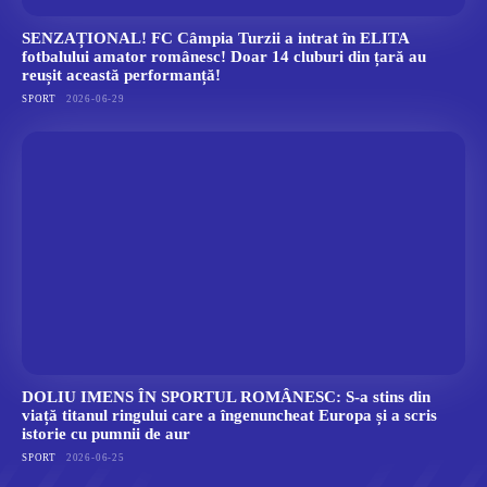
SENZAȚIONAL! FC Câmpia Turzii a intrat în ELITA
fotbalului amator românesc! Doar 14 cluburi din țară au
reușit această performanță!
SPORT
2026-06-29
DOLIU IMENS ÎN SPORTUL ROMÂNESC: S-a stins din
viață titanul ringului care a îngenuncheat Europa și a scris
istorie cu pumnii de aur
SPORT
2026-06-25