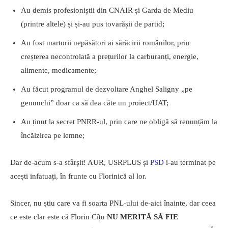
Au demis profesioniștii din CNAIR și Garda de Mediu
(printre altele) și și-au pus tovarășii de partid;
Au fost martorii nepăsători ai sărăcirii românilor, prin
creșterea necontrolată a prețurilor la carburanți, energie,
alimente, medicamente;
Au făcut programul de dezvoltare Anghel Saligny „pe
genunchi” doar ca să dea câte un proiect/UAT;
Au ținut la secret PNRR-ul, prin care ne obligă să renunțăm la
încălzirea pe lemne;
Dar de-acum s-a sfârșit! AUR, USRPLUS și
PSD
i-au terminat pe
acești infatuați, în frunte cu Florinică al lor.
Sincer, nu știu care va fi soarta PNL-ului de-aici înainte, dar ceea
ce este clar este că Florin Cîțu
NU MERITĂ SĂ FIE