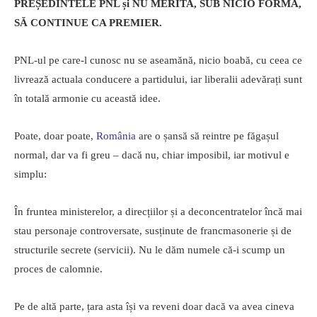
PREȘEDINTELE PNL și NU MERITA, SUB NICIO FORMĂ,
SĂ CONTINUE CA PREMIER.
PNL-ul pe care-l cunosc nu se aseamănă, nicio boabă, cu ceea ce
livrează actuala conducere a partidului, iar liberalii adevărați sunt
în totală armonie cu această idee.
Poate, doar poate,
România
are o șansă să reintre pe făgașul
normal, dar va fi greu – dacă nu, chiar imposibil, iar motivul e
simplu:
În fruntea ministerelor, a direcțiilor și a deconcentratelor încă mai
stau personaje controversate, susținute de francmasonerie și de
structurile secrete (servicii). Nu le dăm numele că-i scump un
proces de calomnie.
Pe de altă parte, țara asta își va reveni doar dacă va avea cineva