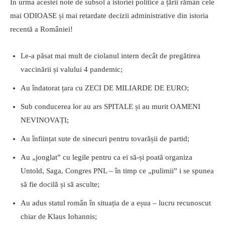
În urma acestei note de subsol a istoriei politice a țării rămân cele
mai ODIOASE și mai retardate decizii administrative din istoria
recentă a României!
Le-a păsat mai mult de ciolanul intern decât de pregătirea
vaccinării și valului 4 pandemic;
Au îndatorat țara cu ZECI DE MILIARDE DE EURO;
Sub conducerea lor au ars SPITALE și au murit OAMENI
NEVINOVAȚI;
Au înființat sute de sinecuri pentru tovarășii de partid;
Au „jonglat” cu legile pentru ca ei să-și poată organiza
Untold, Saga, Congres PNL – în timp ce „pulimii” i se spunea
să fie docilă și să asculte;
Au adus statul român în situația de a eșua – lucru recunoscut
chiar de Klaus Iohannis;