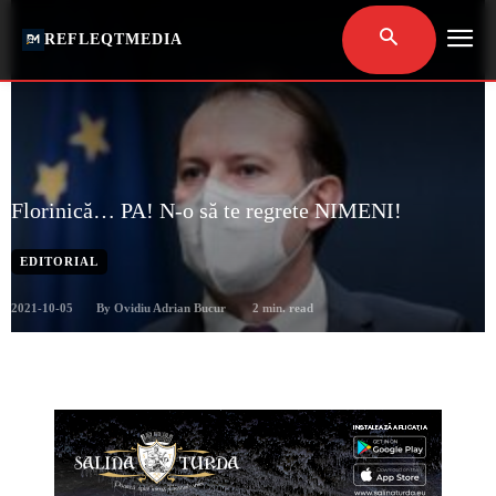
REFLEQTMEDIA
Florinică… PA! N-o să te regrete NIMENI!
EDITORIAL
2021-10-05
2
min. read
By
Ovidiu Adrian Bucur