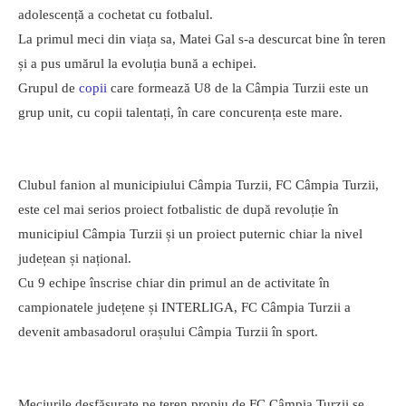
adolescență a cochetat cu fotbalul.
La primul meci din viața sa, Matei Gal s-a descurcat bine în teren
și a pus umărul la evoluția bună a echipei.
Grupul de
copii
care formează U8 de la Câmpia Turzii este un
grup unit, cu copii talentați, în care concurența este mare.
Clubul fanion al municipiului Câmpia Turzii, FC Câmpia Turzii,
este cel mai serios proiect fotbalistic de după revoluție în
municipiul Câmpia Turzii și un proiect puternic chiar la nivel
județean și național.
Cu 9 echipe înscrise chiar din primul an de activitate în
campionatele județene și INTERLIGA, FC Câmpia Turzii a
devenit ambasadorul orașului Câmpia Turzii în sport.
Meciurile desfășurate pe teren propiu de FC Câmpia Turzii se