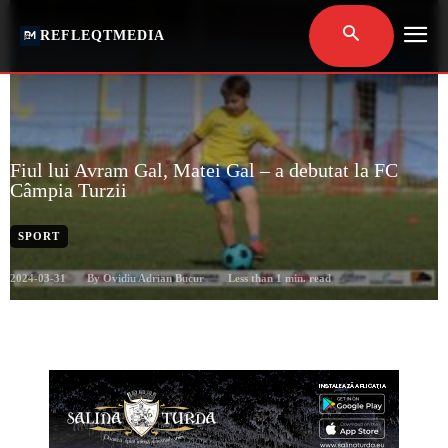
REFLEQTMEDIA
Fiul lui Avram Gal, Matei Gal – a debutat la FC
Câmpia Turzii
SPORT
2024-03-31
Less than 1
min. read
By
Ovidiu Adrian Bucur