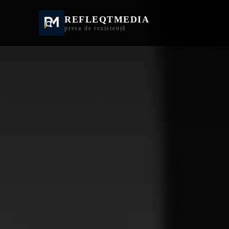
REFLEQTMEDIA
Informații Turda | I
presa de rezistență