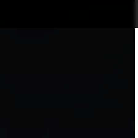
nformații Câmpia Turzii
ȘTIRI!
Politica GDPR/Cook