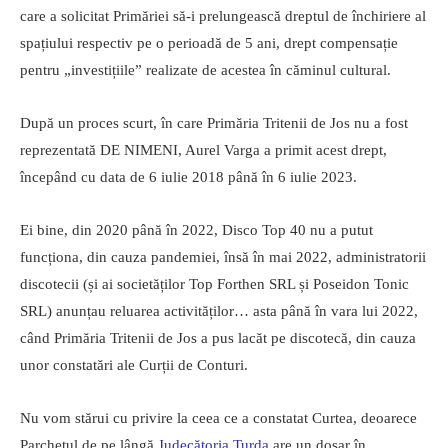
care a solicitat Primăriei să-i prelungească dreptul de închiriere al
spațiului respectiv pe o perioadă de 5 ani, drept compensație
pentru „investițiile” realizate de acestea în căminul cultural.
După un proces scurt, în care Primăria Tritenii de Jos nu a fost
reprezentată DE NIMENI, Aurel Varga a primit acest drept,
începând cu data de 6 iulie 2018 până în 6 iulie 2023.
Ei bine, din 2020 până în 2022, Disco Top 40 nu a putut
funcționa, din cauza pandemiei, însă în mai 2022, administratorii
discotecii (și ai societăților Top Forthen SRL și Poseidon Tonic
SRL) anunțau reluarea activităților… asta până în vara lui 2022,
când Primăria Tritenii de Jos a pus lacăt pe discotecă, din cauza
unor constatări ale Curții de Conturi.
Nu vom stărui cu privire la ceea ce a constatat Curtea, deoarece
Parchetul de pe lângă
Judecătoria
Turda
are un dosar în