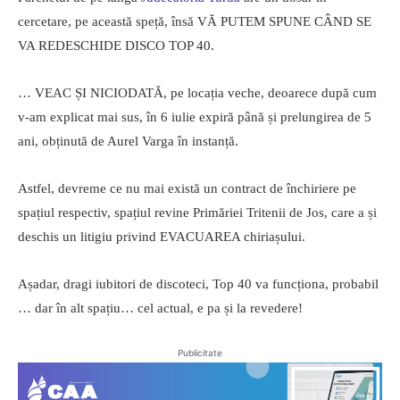
cercetare, pe această speță, însă VĂ PUTEM SPUNE CÂND SE
VA REDESCHIDE DISCO TOP 40.
… VEAC ȘI NICIODATĂ, pe locația veche, deoarece după cum
v-am explicat mai sus, în 6 iulie expiră până și prelungirea de 5
ani, obținută de Aurel Varga în instanță.
Astfel, devreme ce nu mai există un contract de închiriere pe
spațiul respectiv, spațiul revine Primăriei Tritenii de Jos, care a și
deschis un litigiu privind EVACUAREA chiriașului.
Așadar, dragi iubitori de discoteci, Top 40 va funcționa, probabil
… dar în alt spațiu… cel actual, e pa și la revedere!
Publicitate