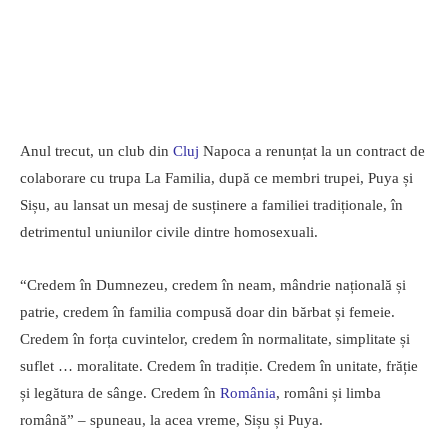
Anul trecut, un club din
Cluj
Napoca a renunțat la un contract de
colaborare cu trupa La Familia, după ce membri trupei, Puya și
Sișu, au lansat un mesaj de susținere a familiei tradiționale, în
detrimentul uniunilor civile dintre homosexuali.
“Credem în Dumnezeu, credem în neam, mândrie națională și
patrie, credem în familia compusă doar din bărbat și femeie.
Credem în forța cuvintelor, credem în normalitate, simplitate și
suflet … moralitate. Credem în tradiție. Credem în unitate, frăție
și legătura de sânge. Credem în
România
, români și limba
română” – spuneau, la acea vreme, Sișu și Puya.