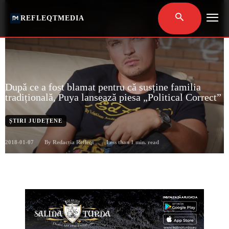
REFLEQTMEDIA
După ce a fost blamat pentru că susține familia
tradițională, Puya lansează piesa „Political Correct”
ȘTIRI JUDEȚENE
2018-01-07
Less than 1
min. read
By
Redacția Refleqt