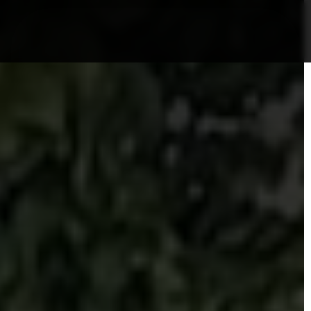
nformații Câmpia Turzii
ȘTIRI!
Politica GDPR/Cook