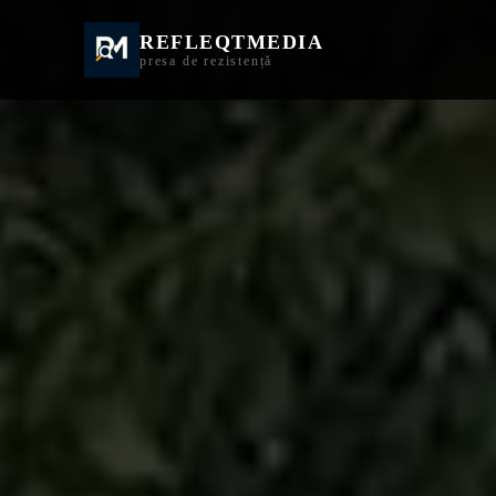
REFLEQTMEDIA
Informații Turda | I
presa de rezistență