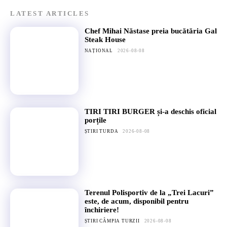
LATEST ARTICLES
Chef Mihai Năstase preia bucătăria Gal
Steak House
NAȚIONAL
2026-08-08
TIRI TIRI BURGER și-a deschis oficial
porțile
ȘTIRI TURDA
2026-08-08
Terenul Polisportiv de la „Trei Lacuri”
este, de acum, disponibil pentru
închiriere!
ȘTIRI CÂMPIA TURZII
2026-08-08