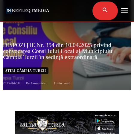
REFLEQTMEDIA
DISPOZIȚIE Nr. 354 din 10.04.2025 privind
convocarea Consiliului Local al Municipiului
Câmpia Turzii în ședință extraordinară
ȘTIRI CÂMPIA TURZII
2025-04-10
1
min. read
By
Comunicat