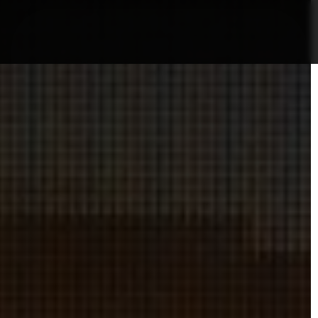
nformații Câmpia Turzii
ȘTIRI!
Politica GDPR/Cook