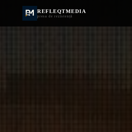
REFLEQTMEDIA
Informații Turda | I
presa de rezistență