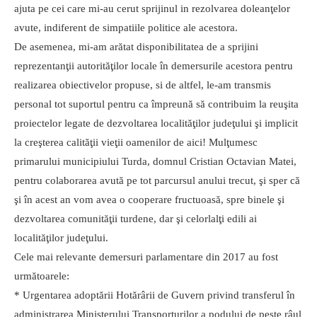
ajuta pe cei care mi-au cerut sprijinul in rezolvarea doleanţelor
avute, indiferent de simpatiile politice ale acestora.
De asemenea, mi-am arătat disponibilitatea de a sprijini
reprezentanţii autorităţilor locale în demersurile acestora pentru
realizarea obiectivelor propuse, si de altfel, le-am transmis
personal tot suportul pentru ca împreună să contribuim la reuşita
proiectelor legate de dezvoltarea localităţilor judeţului şi implicit
la creşterea calităţii vieţii oamenilor de aici! Mulţumesc
primarului municipiului Turda, domnul Cristian Octavian Matei,
pentru colaborarea avută pe tot parcursul anului trecut, şi sper că
şi în acest an vom avea o cooperare fructuoasă, spre binele şi
dezvoltarea comunităţii turdene, dar şi celorlalţi edili ai
localităţilor judeţului.
Cele mai relevante demersuri parlamentare din 2017 au fost
următoarele:
* Urgentarea adoptării Hotărârii de Guvern privind transferul în
administrarea Ministerului Transporturilor a podului de peste râul