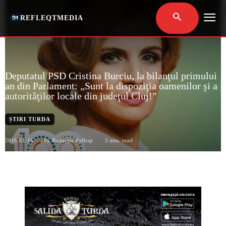
REFLEQTMEDIA
Deputatul PSD Cristina Burciu, la bilanţul primului
an din Parlament: „Sunt la dispoziţia oamenilor şi a
autorităţilor locale din judeţul Cluj!”
ȘTIRI TURDA
2018-01-16
3
min. read
By
Redacția Refleqt