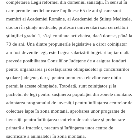
completarea Legii reformei din domeniul sănătăţii, în sensul în
care permite medicilor care împlinesc 65 de ani şi care sunt
membri ai Academiei Române, ai Academiei de Ştiinţe Medicale,
doctori în ştiinţe medicale, profesori universitari sau cercetători
ştiinţifici gradul 1, să-şi continue activitatea, dacă doresc, până la
70 de ani. Una dintre propunerile legislative a căror coiniţiator
am fost devenite legi, este Legea salarizării bugetarilor, iar o alta
prevede posibilitatea Consiliilor Judeţene de a asigura fonduri
pentru organizarea şi desfăşurarea olimpiadelor şi concursurilor
şcolare judeţene, dar şi pentru premierea elevilor care obţin
premii la aceste olimpiade. Totodată, sunt coiniţiator şi la
pachetul de legi pentru susţinerea populaţiei din zonele montane:
adoptarea programului de investiţii pentru înfiinţarea centrelor de
colectare lapte în zona montană, aprobarea unor programe de
investiţii pentru înfiinţarea centrelor de colectare şi prelucrare
primară a fructelor, precum şi înfiinţarea unor centre de
sacrificare a animalelor în zona montană.