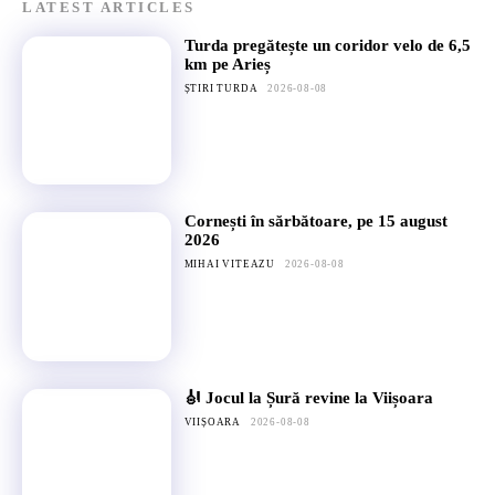
LATEST ARTICLES
Turda pregătește un coridor velo de 6,5
km pe Arieș
ȘTIRI TURDA
2026-08-08
Cornești în sărbătoare, pe 15 august
2026
MIHAI VITEAZU
2026-08-08
🎻 Jocul la Șură revine la Viișoara
VIIȘOARA
2026-08-08