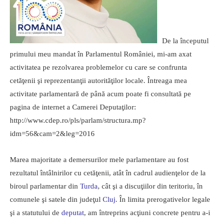
De la începutul
primului meu mandat în Parlamentul României, mi-am axat
activitatea pe rezolvarea problemelor cu care se confrunta
cetăţenii şi reprezentanţii autorităţilor locale. Întreaga mea
activitate parlamentară de până acum poate fi consultată pe
pagina de internet a Camerei Deputaţilor:
http://www.cdep.ro/pls/parlam/structura.mp?
idm=56&cam=2&leg=2016
Marea majoritate a demersurilor mele parlamentare au fost
rezultatul întâlnirilor cu cetăţenii, atât în cadrul audienţelor de la
biroul parlamentar din
Turda
, cât şi a discuţiilor din teritoriu, în
comunele şi satele din judeţul
Cluj
. În limita prerogativelor legale
şi a statutului de
deputat
, am întreprins acţiuni concrete pentru a-i