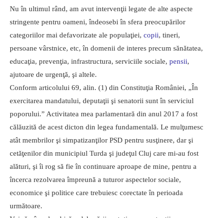
Nu în ultimul rând, am avut intervenţii legate de alte aspecte
stringente pentru oameni, îndeosebi în sfera preocupărilor
categoriilor mai defavorizate ale populaţiei,
copii
, tineri,
persoane vârstnice, etc, în domenii de interes precum sănătatea,
educaţia, prevenţia, infrastructura, serviciile sociale,
pensii
,
ajutoare de urgenţă, şi altele.
Conform articolului 69, alin. (1) din Constituţia României, „În
exercitarea mandatului, deputaţii şi senatorii sunt în serviciul
poporului.” Activitatea mea parlamentară din anul 2017 a fost
călăuzită de acest dicton din legea fundamentală. Le mulţumesc
atât membrilor şi simpatizanţilor PSD pentru susţinere, dar şi
cetăţenilor din municipiul Turda şi judeţul Cluj care mi-au fost
alături, şi îi rog să fie în continuare aproape de mine, pentru a
încerca rezolvarea împreună a tuturor aspectelor sociale,
economice şi politice care trebuiesc corectate în perioada
următoare.