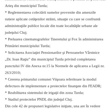
Arieş din municipiul Turda;
* Reglementarea colectării sumelor provenite din amenzile
rutiere aplicate cetăţenilor străini, situaţie cu care se confruntă
administraţiile publice locale din toate localităţile urbane ale
judeţului Cluj;
* Preluarea cinematografelor Tineretului şi Fox în administrarea
Primăriei municipiului Turda;
* Solicitarea Asociaţiei Pensionarilor şi Persoanelor Vârstnice
„Dr. Ioan Raţiu” din municipiul Turda privind completarea
punctului IV din Anexa nr.15 la Normele de aplicarea a Legii nr.
263/2010;
* Cererea primarului comunei Viişoara referitoare la modul
defectuos de implementare a proiectelor finanţate din FEADR;
* Reabilitarea sistemului de irigaţii din zona Turda;
* Stadiul proiectelor PNDL din judeţul Cluj.
Din cele 42 de propuneri legislative iniţiate, una are în vedere