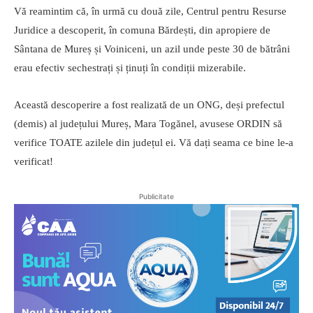
Vă reamintim că, în urmă cu două zile, Centrul pentru Resurse
Juridice a descoperit, în comuna Bărdești, din apropiere de
Sântana de Mureș și Voiniceni, un azil unde peste 30 de bătrâni
erau efectiv sechestrați și ținuți în condiții mizerabile.
Această descoperire a fost realizată de un ONG, deși prefectul
(demis) al județului Mureș, Mara Togănel, avusese ORDIN să
verifice TOATE azilele din județul ei. Vă dați seama ce bine le-a
verificat!
Publicitate