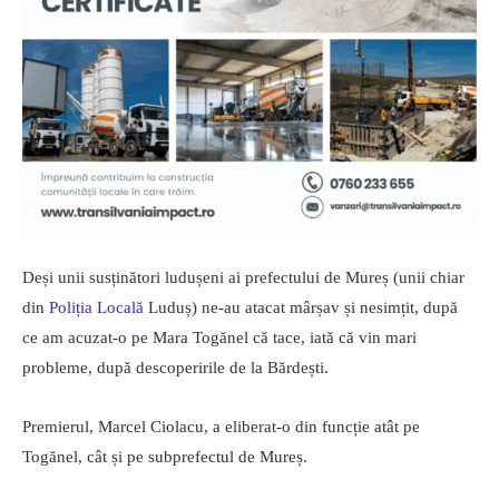
Deși unii susținători ludușeni ai prefectului de Mureș (unii chiar
din
Poliția Locală
Luduș) ne-au atacat mârșav și nesimțit, după
ce am acuzat-o pe Mara Togănel că tace, iată că vin mari
probleme, după descoperirile de la Bărdești.
Premierul, Marcel Ciolacu, a eliberat-o din funcție atât pe
Togănel, cât și pe subprefectul de Mureș.