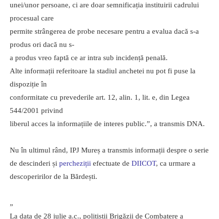
unei/unor persoane, ci are doar semnificația instituirii cadrului
procesual care
permite strângerea de probe necesare pentru a evalua dacă s-a
produs ori dacă nu s-
a produs vreo faptă ce ar intra sub incidență penală.
Alte informații referitoare la stadiul anchetei nu pot fi puse la
dispoziție în
conformitate cu prevederile art. 12, alin. 1, lit. e, din Legea
544/2001 privind
liberul acces la informațiile de interes public.”, a transmis DNA.
Nu în ultimul rând, IPJ Mureș a transmis informații despre o serie
de descinderi și
percheziții
efectuate de
DIICOT
, ca urmare a
descoperirilor de la Bărdești.
„
La data de 28 iulie a.c., polițiștii Brigăzii de Combatere a