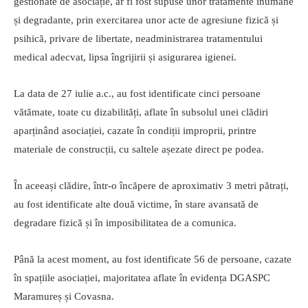
gestionate de asociație, ar fi fost supuse unor tratamente inumane
și degradante, prin exercitarea unor acte de agresiune fizică și
psihică, privare de libertate, neadministrarea tratamentului
medical adecvat, lipsa îngrijirii și asigurarea igienei.
La data de 27 iulie a.c., au fost identificate cinci persoane
vătămate, toate cu dizabilități, aflate în subsolul unei clădiri
aparținând asociației, cazate în condiții improprii, printre
materiale de construcții, cu saltele așezate direct pe podea.
În aceeași clădire, într-o încăpere de aproximativ 3 metri pătrați,
au fost identificate alte două victime, în stare avansată de
degradare fizică și în imposibilitatea de a comunica.
Până la acest moment, au fost identificate 56 de persoane, cazate
în spațiile asociației, majoritatea aflate în evidența DGASPC
Maramureș și Covasna.