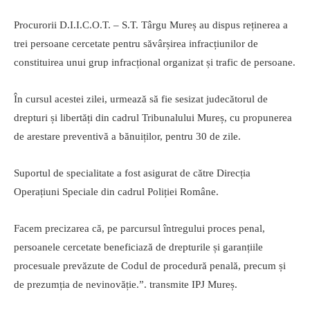
Procurorii D.I.I.C.O.T. – S.T. Târgu Mureș au dispus reținerea a
trei persoane cercetate pentru săvârșirea infracțiunilor de
constituirea unui grup infracțional organizat și trafic de persoane.
În cursul acestei zilei, urmează să fie sesizat judecătorul de
drepturi și libertăți din cadrul Tribunalului Mureș, cu propunerea
de arestare preventivă a bănuiților, pentru 30 de zile.
Suportul de specialitate a fost asigurat de către Direcția
Operațiuni Speciale din cadrul Poliției Române.
Facem precizarea că, pe parcursul întregului proces penal,
persoanele cercetate beneficiază de drepturile și garanțiile
procesuale prevăzute de Codul de procedură penală, precum și
de prezumția de nevinovăție.”. transmite IPJ Mureș.