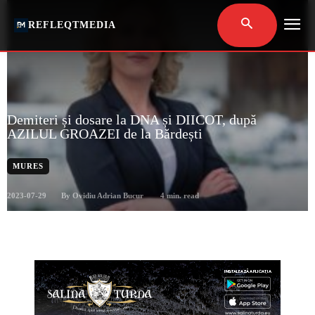
REFLEQTMEDIA
Demiteri și dosare la DNA și DIICOT, după
AZILUL GROAZEI de la Bărdești
MURES
2023-07-29
4
min. read
By
Ovidiu Adrian Bucur