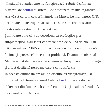
„Instituțiile statului care nu funcționează trebuie desființate.
Sistemul de
control
și sistemul de autorizare trebuie regândite.
Am văzut cu toții ce s-a întâmplat la Mureș. Le mulțumesc ONG-
urilor care au descoperit acest lucru și le sunt recunoscător
pentru intervenția lor. Au salvat vieți.
Știm foarte bine că, sub coordonarea prefecților și a
subprefecților, s-au făcut controale timp de o lună de zile. Din
câte am înțeles, AJPIS controlase acest centru cu o zi sau două
înainte și spusese că nu e nicio problemă. Doamna ministru al
Muncii a luat decizia de a face comisie disciplinară conform legii
și a fost destituită persoana care a condus AJPIS.
În această dimineață am avut o discuție cu vicepremierul și
ministrul de Interne, domnul Cătălin
Predoiu
, și am dispus
eliberarea din funcție atât a prefectului, cât și a subprefectului.”,
a declarat, ieri, Ciolacu.
De asemenea, DNA a deschis un dosar penal.