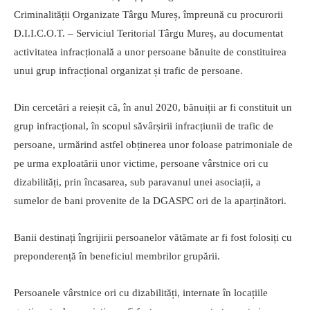
Criminalității Organizate Târgu Mureș, împreună cu procurorii
D.I.I.C.O.T. – Serviciul Teritorial Târgu Mureș, au documentat
activitatea infracțională a unor persoane bănuite de constituirea
unui grup infracțional organizat și trafic de persoane.
Din cercetări a reieșit că, în anul 2020, bănuiții ar fi constituit un
grup infracțional, în scopul săvârșirii infracțiunii de trafic de
persoane, urmărind astfel obținerea unor foloase patrimoniale de
pe urma exploatării unor victime, persoane vârstnice ori cu
dizabilități, prin încasarea, sub paravanul unei asociații, a
sumelor de bani provenite de la DGASPC ori de la aparținători.
Banii destinați îngrijirii persoanelor vătămate ar fi fost folosiți cu
preponderență în beneficiul membrilor grupării.
Persoanele vârstnice ori cu dizabilități, internate în locațiile