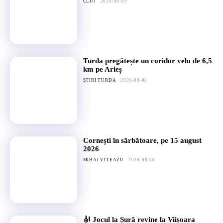
CLUJ
2026-08-09
Turda pregătește un coridor velo de 6,5
km pe Arieș
ȘTIRI TURDA
2026-08-08
Cornești în sărbătoare, pe 15 august
2026
MIHAI VITEAZU
2026-08-08
🎻 Jocul la Șură revine la Viișoara