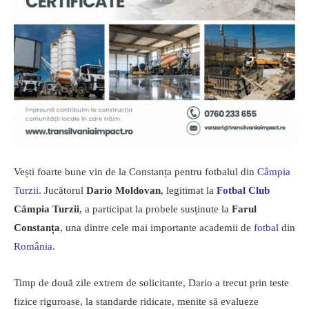
Vești foarte bune vin de la Constanța pentru fotbalul din
Câmpia
Turzii
. Jucătorul
Dario Moldovan
, legitimat la
Fotbal Club
Câmpia Turzii
, a participat la probele susținute la
Farul
Constanța
, una dintre cele mai importante academii de
fotbal
din
România
.
Timp de două zile extrem de solicitante, Dario a trecut prin teste
fizice riguroase, la standarde ridicate, menite să evalueze