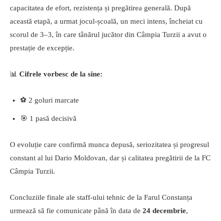
capacitatea de efort, rezistența și pregătirea generală. După
această etapă, a urmat jocul-școală, un meci intens, încheiat cu
scorul de 3–3, în care tânărul jucător din Câmpia Turzii a avut o
prestație de excepție.
📊
Cifrele vorbesc de la sine:
⚽ 2 goluri marcate
🎯 1 pasă decisivă
O evoluție care confirmă munca depusă, seriozitatea și progresul
constant al lui Dario Moldovan, dar și calitatea pregătirii de la FC
Câmpia Turzii.
Concluziile finale ale staff-ului tehnic de la Farul Constanța
urmează să fie comunicate până în data de
24 decembrie
,