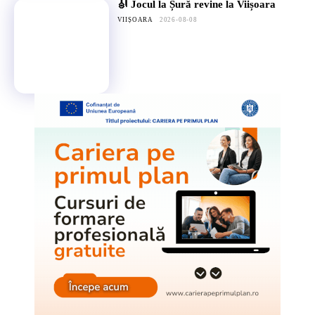
🎻 Jocul la Șură revine la Viișoara
VIIȘOARA
2026-08-08