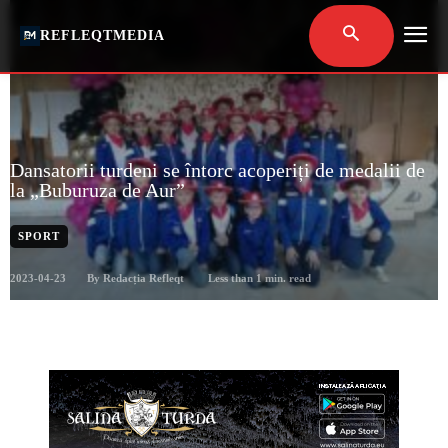
REFLEQTMEDIA
Dansatorii turdeni se întorc acoperiți de medalii de
la „Buburuza de Aur”
SPORT
2023-04-23
Less than 1
min. read
By
Redacția Refleqt