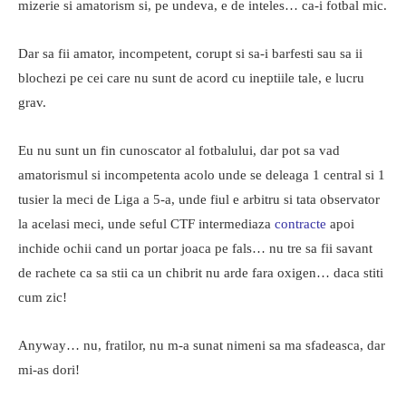
mizerie si amatorism si, pe undeva, e de inteles… ca-i fotbal mic.
Dar sa fii amator, incompetent, corupt si sa-i barfesti sau sa ii
blochezi pe cei care nu sunt de acord cu ineptiile tale, e lucru
grav.
Eu nu sunt un fin cunoscator al fotbalului, dar pot sa vad
amatorismul si incompetenta acolo unde se deleaga 1 central si 1
tusier la meci de Liga a 5-a, unde fiul e arbitru si tata observator
la acelasi meci, unde seful CTF intermediaza
contracte
apoi
inchide ochii cand un portar joaca pe fals… nu tre sa fii savant
de rachete ca sa stii ca un chibrit nu arde fara oxigen… daca stiti
cum zic!
Anyway… nu, fratilor, nu m-a sunat nimeni sa ma sfadeasca, dar
mi-as dori!