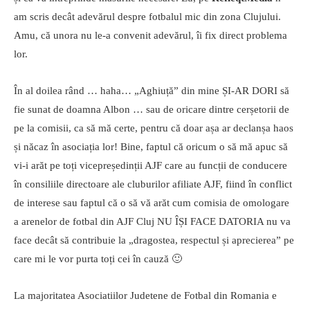
am scris decât adevărul despre fotbalul mic din zona Clujului.
Amu, că unora nu le-a convenit adevărul, îi fix direct problema
lor.
În al doilea rând … haha… „Aghiuță” din mine ȘI-AR DORI să
fie sunat de doamna Albon … sau de oricare dintre cerșetorii de
pe la comisii, ca să mă certe, pentru că doar așa ar declanșa haos
și năcaz în asociația lor! Bine, faptul că oricum o să mă apuc să
vi-i arăt pe toți vicepreședinții AJF care au funcții de conducere
în consiliile directoare ale cluburilor afiliate AJF, fiind în conflict
de interese sau faptul că o să vă arăt cum comisia de omologare
a arenelor de fotbal din AJF Cluj NU ÎȘI FACE DATORIA nu va
face decât să contribuie la „dragostea, respectul și aprecierea” pe
care mi le vor purta toți cei în cauză 🙂
La majoritatea Asociatiilor Judetene de Fotbal din Romania e