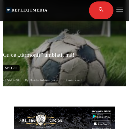
REFLEQTMEDIA
Cu ce „țârmonii” umblați, mă!
SPORT
2024-12-28
2
min. read
By
Ovidiu Adrian Bucur