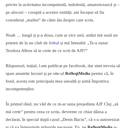
privire la activitatea incompetentă, indolentă, amatoricească și –
pe alocuri – coruptă a acestor entități, am început să fiu
considerat „mafiot” de către ăia despre care scriu.
Noah … lungă și p-a doua, cum ar zice unii, astăzi mă sună un
prieten de la un club de
fotbal
și mă întreabă: „Te-a sunat
Teodora Albon să te certe de ce scrii de AJF?”
Răspunsul, inițial, l-am publicat pe facebook, dar simt nevoia să
spun anumite lucruri și pe site-ul
RefleqtMedia
pentru că, în
fond, acesta este principala mea unealtă și armă împotriva
incompetenților.
În primul rând, nu văd de ce m-ar suna președinta AJF Cluj „să
mă certe” pentru ceea ce scriu, devreme ce chiar dânsa a
declarat, în special după cazul „Denis Baciu”, că s-a autosesizat
și că va întreprinde măsurile necesare. Eu, pe
RefleqtMedia
n-