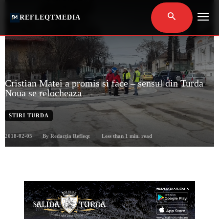
REFLEQTMEDIA
Cristian Matei a promis si face – sensul din Turda
Noua se relocheaza
ȘTIRI TURDA
2018-02-05
Less than 1
min. read
By
Redacția Refleqt