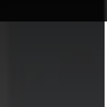
nformații Câmpia Turzii
ȘTIRI!
Politica GDPR/Cook