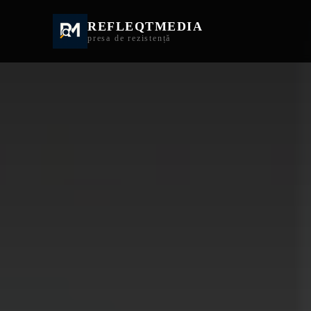
REFLEQTMEDIA
Informații Turda | I
presa de rezistență