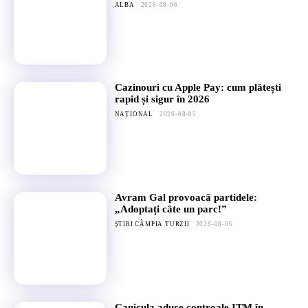
ALBA
2026-08-06
Cazinouri cu Apple Pay: cum plătești
rapid și sigur în 2026
NAȚIONAL
2026-08-05
Avram Gal provoacă partidele:
„Adoptați câte un parc!”
ȘTIRI CÂMPIA TURZII
2026-08-05
Canicula aduce controale ITM în