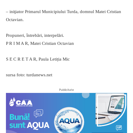
– iniţiator Primarul Municipiului Turda, domnul Matei Cristian
Octavian.
Propuneri, întrebări, interpelări.
P R I M A R, Matei Cristian Octavian
S E C R E T A R, Paula Letiția Mic
sursa foto: turdanews.net
Publicitate