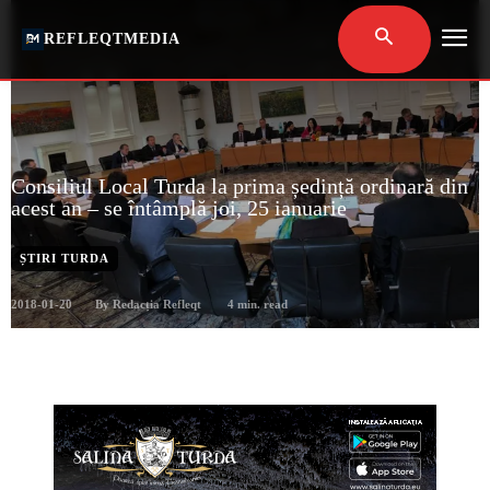
REFLEQTMEDIA
Consiliul Local Turda la prima ședință ordinară din
acest an – se întâmplă joi, 25 ianuarie
ȘTIRI TURDA
2018-01-20
4
min. read
By
Redacția Refleqt