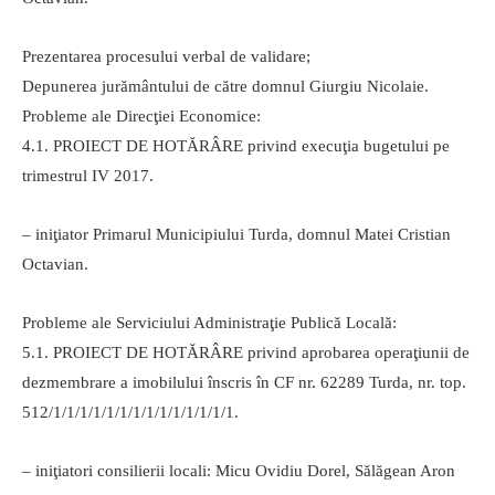
Prezentarea procesului verbal de validare;
Depunerea jurământului de către domnul Giurgiu Nicolaie.
Probleme ale Direcţiei Economice:
4.1. PROIECT DE HOTĂRÂRE privind execuţia bugetului pe
trimestrul IV 2017.
– iniţiator Primarul Municipiului Turda, domnul Matei Cristian
Octavian.
Probleme ale Serviciului Administraţie Publică Locală:
5.1. PROIECT DE HOTĂRÂRE privind aprobarea operaţiunii de
dezmembrare a imobilului înscris în CF nr. 62289 Turda, nr. top.
512/1/1/1/1/1/1/1/1/1/1/1/1/1/1.
– iniţiatori consilierii locali: Micu Ovidiu Dorel, Sălăgean Aron