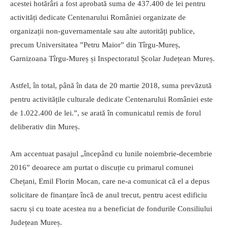
acestei hotărâri a fost aprobată suma de 437.400 de lei pentru
activități dedicate Centenarului României organizate de
organizații non-guvernamentale sau alte autorități publice,
precum Universitatea ”Petru Maior” din Tîrgu-Mureș,
Garnizoana Tîrgu-Mureș și Inspectoratul Școlar Județean Mureș.
Astfel, în total, până în data de 20 martie 2018, suma prevăzută
pentru activitățile culturale dedicate Centenarului României este
de 1.022.400 de lei.”, se arată în comunicatul remis de forul
deliberativ din Mureș.
Am accentuat pasajul „începând cu lunile noiembrie-decembrie
2016” deoarece am purtat o discuție cu primarul comunei
Chețani, Emil Florin Mocan, care ne-a comunicat că el a depus
solicitare de finanțare încă de anul trecut, pentru acest edificiu
sacru și cu toate acestea nu a beneficiat de fondurile Consiliului
Județean Mureș.