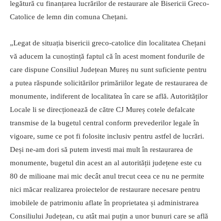
legătură cu finanțarea lucrărilor de restaurare ale Bisericii Greco-
Catolice de lemn din comuna Chețani.
„Legat de situația bisericii greco-catolice din localitatea Chețani
vă aducem la cunoștință faptul că în acest moment fondurile de
care dispune Consiliul Județean Mureș nu sunt suficiente pentru
a putea răspunde solicitărilor primăriilor legate de restaurarea de
monumente, indiferent de localitatea în care se află. Autorităților
Locale li se direcționează de către CJ Mureș cotele defalcate
transmise de la bugetul central conform prevederilor legale în
vigoare, sume ce pot fi folosite inclusiv pentru astfel de lucrări.
Deși ne-am dori să putem investi mai mult în restaurarea de
monumente, bugetul din acest an al autorității județene este cu
80 de milioane mai mic decât anul trecut ceea ce nu ne permite
nici măcar realizarea proiectelor de restaurare necesare pentru
imobilele de patrimoniu aflate în proprietatea și administrarea
Consiliului Județean, cu atât mai puțin a unor bunuri care se află