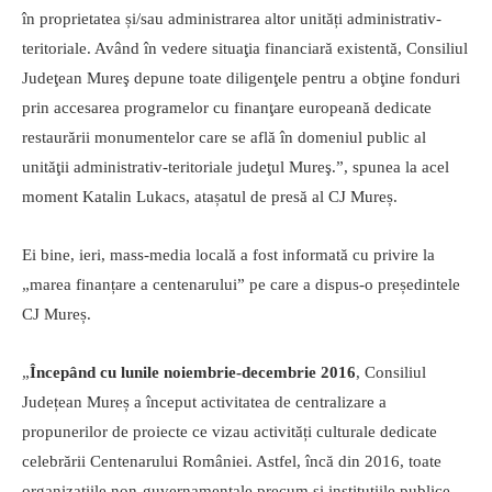
în proprietatea și/sau administrarea altor unități administrativ-
teritoriale. Având în vedere situaţia financiară existentă, Consiliul
Judeţean Mureş depune toate diligenţele pentru a obţine fonduri
prin accesarea programelor cu finanţare europeană dedicate
restaurării monumentelor care se află în domeniul public al
unităţii administrativ-teritoriale judeţul Mureş.”, spunea la acel
moment Katalin Lukacs, atașatul de presă al CJ Mureș.
Ei bine, ieri, mass-media locală a fost informată cu privire la
„marea finanțare a centenarului” pe care a dispus-o președintele
CJ Mureș.
„
Începând cu lunile noiembrie-decembrie 2016
, Consiliul
Județean Mureș a început activitatea de centralizare a
propunerilor de proiecte ce vizau activități culturale dedicate
celebrării Centenarului României. Astfel, încă din 2016, toate
organizațiile non-guvernamentale precum și instituțiile publice