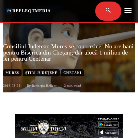
REFLEQTMEDIA
Consiliul Județean Mureș se contrazice: Nu are bani
pentru Biserica din Chețani, dar alocă 1 milion de
lei pentru Centenar
MURES
ȘTIRI JUDEȚENE
CHEȚANI
2018-03-21
2
min. read
By
Redacția Refleqt