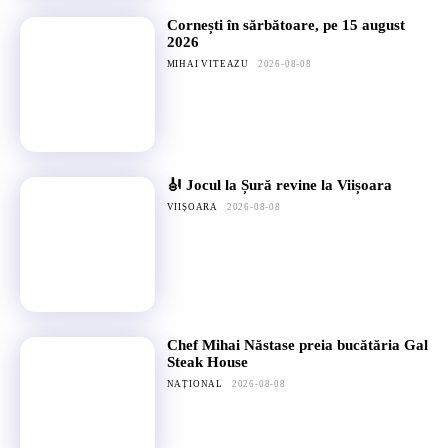
Cornești în sărbătoare, pe 15 august
2026
MIHAI VITEAZU
2026-08-08
🎻 Jocul la Șură revine la Viișoara
VIIȘOARA
2026-08-08
Chef Mihai Năstase preia bucătăria Gal
Steak House
NAȚIONAL
2026-08-08