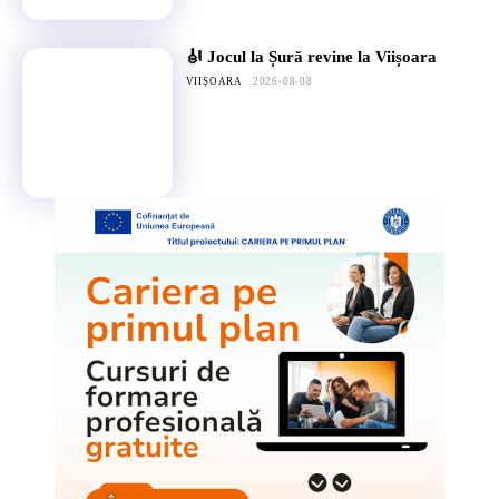
🎻 Jocul la Șură revine la Viișoara
VIIȘOARA
2026-08-08