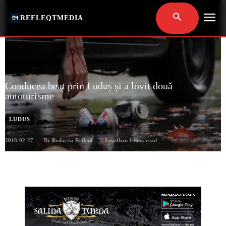
REFLEQTMEDIA
Conducea beat prin Luduș și a lovit două
autoturisme
LUDUȘ
2018-02-27
Less than 1
min. read
By
Redacția Refleqt