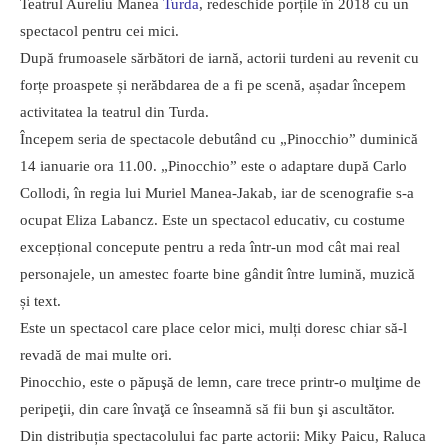
Teatrul Aureliu Manea
Turda
, redeschide porțile în 2018 cu un
spectacol pentru cei mici.
După frumoasele sărbători de iarnă, actorii turdeni au revenit cu
forțe proaspete și nerăbdarea de a fi pe scenă, așadar începem
activitatea la teatrul din Turda.
Începem seria de spectacole debutând cu „Pinocchio” duminică
14 ianuarie ora 11.00. „Pinocchio” este o adaptare după Carlo
Collodi, în regia lui Muriel Manea-Jakab, iar de scenografie s-a
ocupat Eliza Labancz. Este un spectacol educativ, cu costume
excepțional concepute pentru a reda într-un mod cât mai real
personajele, un amestec foarte bine gândit între lumină, muzică
și text.
Este un spectacol care place celor mici, mulți doresc chiar să-l
revadă de mai multe ori.
Pinocchio, este o păpuşă de lemn, care trece printr-o mulţime de
peripeţii, din care învaţă ce înseamnă să fii bun şi ascultător.
Din distribuția spectacolului fac parte actorii: Miky Paicu, Raluca