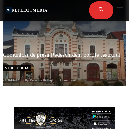
REFLEQTMEDIA
Comunicat de presă Redeschidem porțile teatrului
ȘTIRI TURDA
2018-01-12
1
min. read
By
Redacția Refleqt