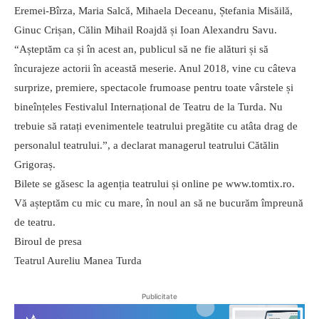
Eremei-Bîrza, Maria Salcă, Mihaela Deceanu, Ștefania Misăilă,
Ginuc Crișan, Călin Mihail Roajdă și Ioan Alexandru Savu.
“Așteptăm ca și în acest an, publicul să ne fie alături și să
încurajeze actorii în această meserie. Anul 2018, vine cu câteva
surprize, premiere, spectacole frumoase pentru toate vârstele și
bineînțeles Festivalul Internațional de Teatru de la Turda. Nu
trebuie să ratați evenimentele teatrului pregătite cu atâta drag de
personalul teatrului.”, a declarat managerul teatrului Cătălin
Grigoraș.
Bilete se găsesc la agenția teatrului și online pe www.tomtix.ro.
Vă așteptăm cu mic cu mare, în noul an să ne bucurăm împreună
de teatru.
Biroul de presa
Teatrul Aureliu Manea Turda
Publicitate