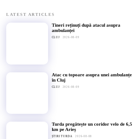
LATEST ARTICLES
Tineri reținuți după atacul asupra
ambulanței
CLUJ
2026-08-09
Atac cu topoare asupra unei ambulanțe
în Cluj
CLUJ
2026-08-09
Turda pregătește un coridor velo de 6,5
km pe Arieș
ȘTIRI TURDA
2026-08-08