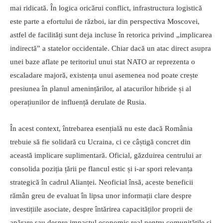
mai ridicată. În logica oricărui conflict, infrastructura logistică
este parte a efortului de război, iar din perspectiva Moscovei,
astfel de facilități sunt deja incluse în retorica privind „implicarea
indirectă” a statelor occidentale. Chiar dacă un atac direct asupra
unei baze aflate pe teritoriul unui stat NATO ar reprezenta o
escaladare majoră, existența unui asemenea nod poate crește
presiunea în planul amenințărilor, al atacurilor hibride și al
operațiunilor de influență derulate de Rusia.
În acest context, întrebarea esențială nu este dacă România
trebuie să fie solidară cu Ucraina, ci ce câștigă concret din
această implicare suplimentară. Oficial, găzduirea centrului ar
consolida poziția țării pe flancul estic și i-ar spori relevanța
strategică în cadrul Alianței. Neoficial însă, aceste beneficii
rămân greu de evaluat în lipsa unor informații clare despre
investițiile asociate, despre întărirea capacităților proprii de
apărare sau despre impactul economic real pentru comunitățile și