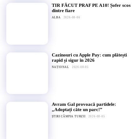
TIR FĂCUT PRAF PE A10! Șofer scos
dintre fiare
ALBA
2026-08-06
Cazinouri cu Apple Pay: cum plătești
rapid și sigur în 2026
NAȚIONAL
2026-08-05
Avram Gal provoacă partidele:
„Adoptați câte un parc!”
ȘTIRI CÂMPIA TURZII
2026-08-05