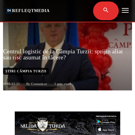
REFLEQTMEDIA
Centrul logistic de la Câmpia Turzii: sprijin aliat
sau risc asumat în tăcere?
ȘTIRI CÂMPIA TURZII
2025-12-21
1
min. read
By
Comunicat