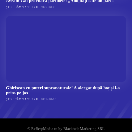
Avram Gal provoacă partidele: „Adoptați câte un parc!”
ȘTIRI CÂMPIA TURZII
2026-08-05
Ghirișean cu puteri supranaturale! A alergat după hoț și l-a
prins pe jos
ȘTIRI CÂMPIA TURZII
2026-08-05
© RefleqtMedia.ro by Blackbelt Marketing SRL