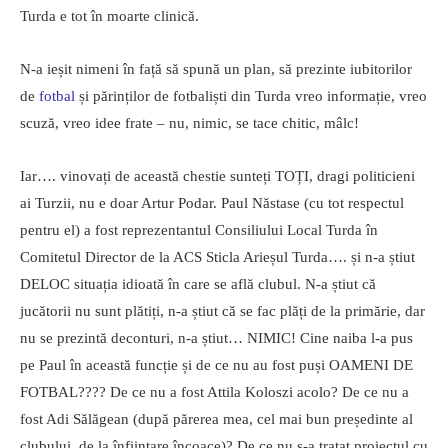
Turda e tot în moarte clinică.
N-a ieșit nimeni în față să spună un plan, să prezinte iubitorilor
de
fotbal
și părinților de fotbaliști din Turda vreo informație, vreo
scuză, vreo idee frate – nu, nimic, se tace chitic, mâlc!
Iar…. vinovați de această chestie sunteți TOȚI, dragi politicieni
ai Turzii, nu e doar Artur Podar. Paul Năstase (cu tot respectul
pentru el) a fost reprezentantul Consiliului Local Turda în
Comitetul Director de la ACS Sticla Arieșul Turda…. și n-a știut
DELOC situația idioată în care se află clubul. N-a știut că
jucătorii nu sunt plătiți, n-a știut că se fac plăți de la primărie, dar
nu se prezintă deconturi, n-a știut… NIMIC! Cine naiba l-a pus
pe Paul în această funcție și de ce nu au fost puși OAMENI DE
FOTBAL???? De ce nu a fost Attila Koloszi acolo? De ce nu a
fost Adi Sălăgean (după părerea mea, cel mai bun președinte al
clubului, de la înființare încoace)? De ce nu s-a tratat proiectul cu