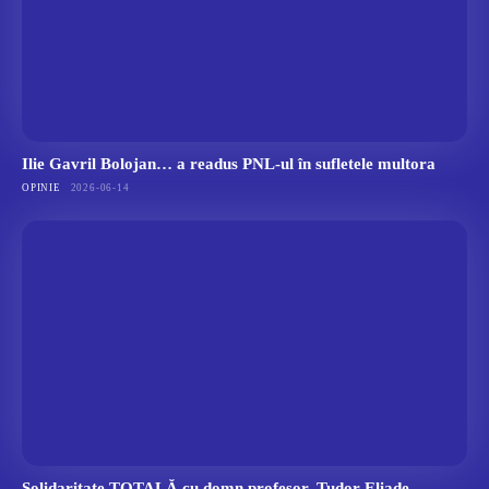
Ilie Gavril Bolojan… a readus PNL-ul în sufletele multora
OPINIE
2026-06-14
Solidaritate TOTALĂ cu domn profesor, Tudor Eliade