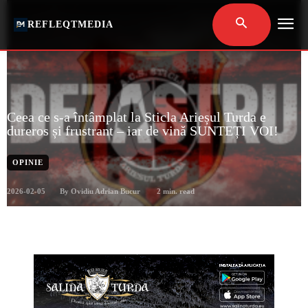
REFLEQTMEDIA
Ceea ce s-a întâmplat la Sticla Arieșul Turda e
dureros și frustrant – iar de vină SUNTEȚI VOI!
OPINIE
2026-02-05
2
min. read
By
Ovidiu Adrian Bucur