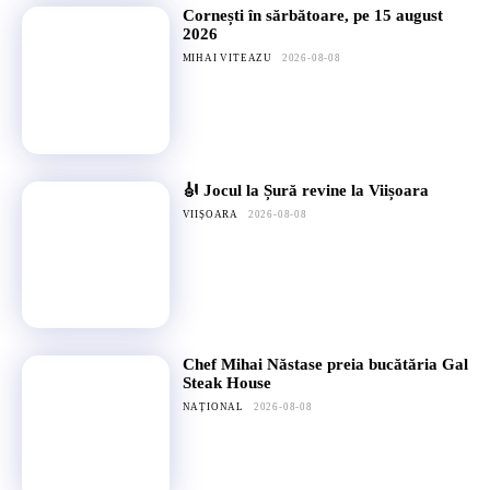
Cornești în sărbătoare, pe 15 august
2026
MIHAI VITEAZU
2026-08-08
🎻 Jocul la Șură revine la Viișoara
VIIȘOARA
2026-08-08
Chef Mihai Năstase preia bucătăria Gal
Steak House
NAȚIONAL
2026-08-08