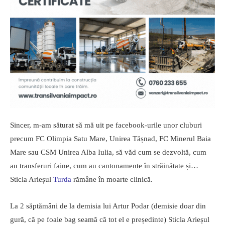
Sincer, m-am săturat să mă uit pe facebook-urile unor cluburi
precum FC Olimpia Satu Mare, Unirea Tășnad, FC Minerul Baia
Mare sau CSM Unirea Alba Iulia, să văd cum se dezvoltă, cum
au transferuri faine, cum au cantonamente în străinătate și…
Sticla Arieșul
Turda
rămâne în moarte clinică.
La 2 săptămâni de la demisia lui Artur Podar (demisie doar din
gură, că pe foaie bag seamă că tot el e președinte) Sticla Arieșul