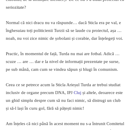
seriozitate?
Normal că nici dracu nu va răspunde… dacă Sticla era pe val, e
înghesuiau toți politicienii Turzii să se laude cu proiectul, așa …
noah, nu voi zice nimic de șobolani și corabie, dar înțelegeți voi.
Practic, în momentul de față, Turda nu mai are fotbal. Adică …
scuze … are … dar e la nivel de informații prezentate pe surse,
pe sub mână, cam cum se vindea săpun și blugi în comunism.
Ceea ce se petrece acum la Sticla Arieșul Turda ar trebui studiat
inclusiv de organe precum DNA, IPJ
Cluj
și altele, deoarece este
un ghid simplu despre cum să nu faci nimic, să distrugi un club
și să-l lași în curu gol, fără să pățești nimic!
Am înțeles că nici până în acest moment nu s-a întrunit Comitetul