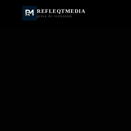
REFLEQTMEDIA
Informații Turda | I
presa de rezistență