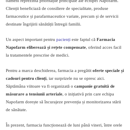
oameni reprezintă prioritățile principale ale echipei Napofarm.
Clienții beneficiază de consiliere de specialitate, produse
farmaceutice și parafarmaceutice variate, precum și de servicii
destinate îngrijirii sănătății întregii familii.
Un aspect important pentru
pacienți
este faptul că
Farmacia
Napofarm eliberează și rețete compensate
, oferind acces facil
la tratamentele prescrise de medici.
Pentru a marca deschiderea, farmacia a pregătit
oferte speciale și
cadouri pentru clienți
, iar surprizele nu se opresc aici.
Săptămâna viitoare va fi organizată o
campanie gratuită de
măsurare a tensiunii arteriale
, o inițiativă prin care echipa
Napofarm dorește să încurajeze prevenția și monitorizarea stării
de sănătate.
În prezent, farmacia funcționează de luni până vineri, între orele