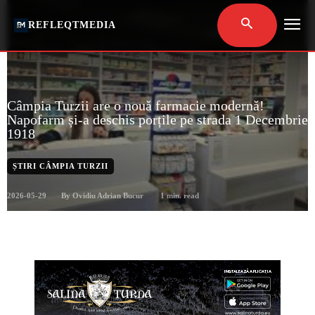
REFLEQTMEDIA
Câmpia Turzii are o nouă farmacie modernă!
Napofarm și-a deschis porțile pe strada 1 Decembrie
1918
ȘTIRI CÂMPIA TURZII
2026-05-29
1
min. read
By
Ovidiu Adrian Bucur