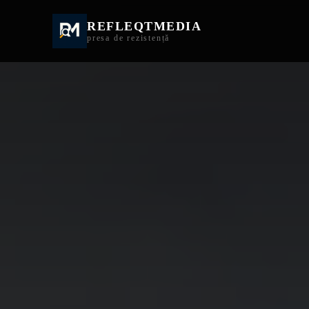
REFLEQTMEDIA
Informații Turda | I
presa de rezistență