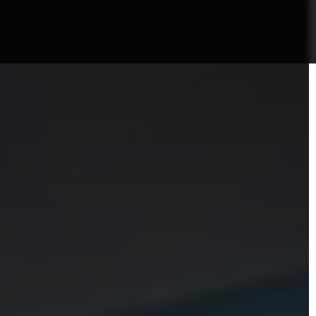
nformații Câmpia Turzii
ȘTIRI!
Politica GDPR/Cook