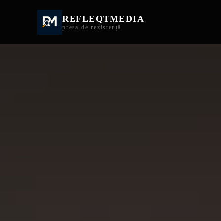
REFLEQTMEDIA
Informații Turda | I
presa de rezistență