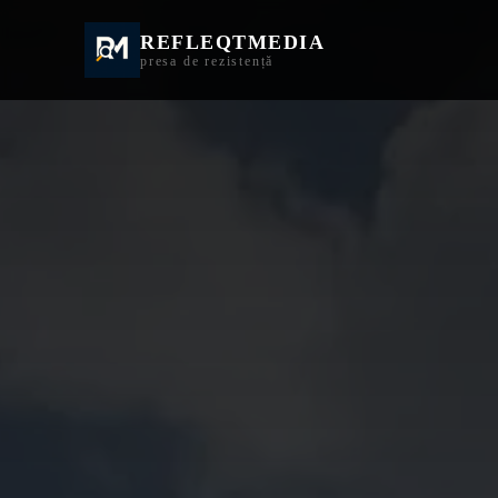
REFLEQTMEDIA
Informații Turda | I
presa de rezistență