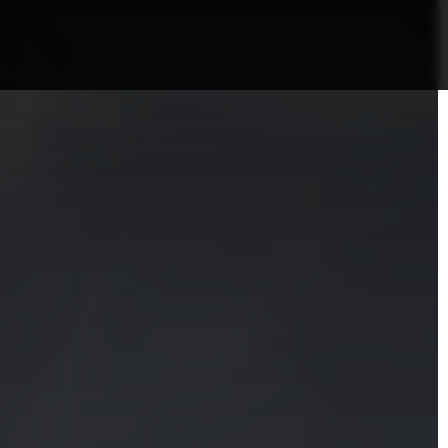
nformații Câmpia Turzii
ȘTIRI!
Politica GDPR/Cook