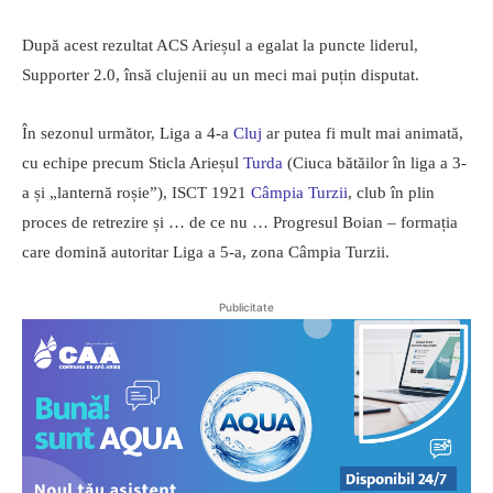
După acest rezultat ACS Arieșul a egalat la puncte liderul,
Supporter 2.0, însă clujenii au un meci mai puțin disputat.
În sezonul următor, Liga a 4-a
Cluj
ar putea fi mult mai animată,
cu echipe precum Sticla Arieșul
Turda
(Ciuca bătăilor în liga a 3-
a și „lanternă roșie”), ISCT 1921
Câmpia Turzii
, club în plin
proces de retrezire și … de ce nu … Progresul Boian – formația
care domină autoritar Liga a 5-a, zona Câmpia Turzii.
Publicitate