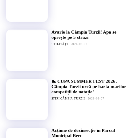
Avarie la Câmpia Turzii! Apa se
oprește pe 5 străzi
UTILITĂȚI
2026-08-07
🏊 CUPA SUMMER FEST 2026:
Câmpia Turzii urcă pe harta marilor
competiții de natație!
ȘTIRI CÂMPIA TURZII
2026-08-07
Acțiune de dezinsecție în Parcul
Municipal Berc