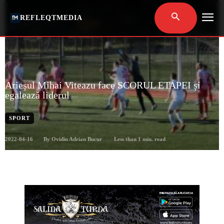
REFLEQTMEDIA
Arieșul Mihai Viteazu face SCORUL ETAPEI și
egalează liderul
SPORT
2022-04-16
Less than 1
min. read
By
Ovidiu Adrian Bucur