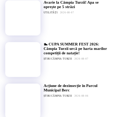
Avarie la Câmpia Turzii! Apa se
oprește pe 5 străzi
UTILITĂȚI
2026-08-07
🏊 CUPA SUMMER FEST 2026:
Câmpia Turzii urcă pe harta marilor
competiții de natație!
ȘTIRI CÂMPIA TURZII
2026-08-07
Acțiune de dezinsecție în Parcul
Municipal Berc
ȘTIRI CÂMPIA TURZII
2026-08-06