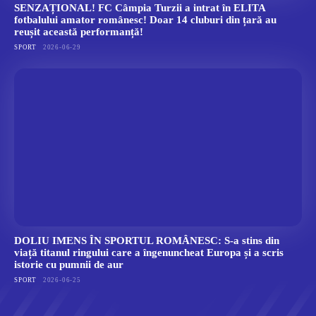
SENZAȚIONAL! FC Câmpia Turzii a intrat în ELITA
fotbalului amator românesc! Doar 14 cluburi din țară au
reușit această performanță!
SPORT
2026-06-29
DOLIU IMENS ÎN SPORTUL ROMÂNESC: S-a stins din
viață titanul ringului care a îngenuncheat Europa și a scris
istorie cu pumnii de aur
SPORT
2026-06-25