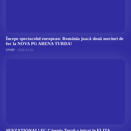
Începe spectacolul european: România joacă două meciuri de
foc la NOVA PG ARENA TURDA!
SPORT
2026-07-05
SENZAȚIONAL! FC Câmpia Turzii a intrat în ELITA