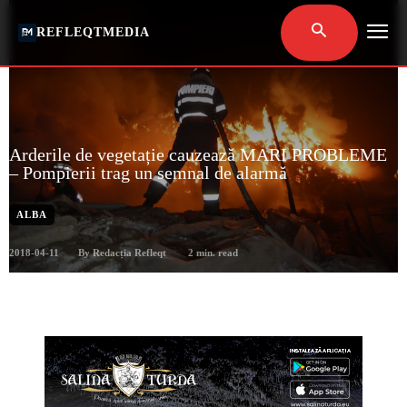
REFLEQTMEDIA
Arderile de vegetație cauzează MARI PROBLEME
– Pompierii trag un semnal de alarmă
ALBA
2018-04-11
2
min. read
By
Redacția Refleqt