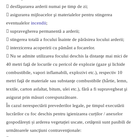
 desfăşurarea arderii numai pe timp de zi;
 asigurarea mijloacelor şi materialelor pentru stingerea
eventualelor
incendii
;
 supravegherea permanentă a arderii;
 stingerea totală a focului înainte de părăsirea locului arderii;
 interzicerea acoperirii cu pământ a focarelor.
 Nu se admite utilizarea focului deschis la distanţe mai mici de
40 metri faţă de locurile cu pericol de explozie (gaze şi lichide
combustibile, vapori inflamabili, explozivi etc.), respectiv 10
metri faţă de materiale sau substanţe combustibile (hârtie, lemn,
textile, carton asfaltat, bitum, ulei etc.), fără a fi supravegheat şi
asigurat prin măsuri corespunzătoare.
În cazul nerespectării prevederilor legale, pe timpul executării
lucrărilor cu foc deschis pentru igienizarea curților / anexelor
gospodărești și arderea vegetației uscate, cetăţenii sunt pasibili de
următoarele sancţiuni contravenţionale: