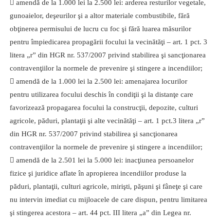
 amendă de la 1.000 lei la 2.500 lei: arderea resturilor vegetale,
gunoaielor, deşeurilor şi a altor materiale combustibile, fără
obţinerea permisului de lucru cu foc şi fără luarea măsurilor
pentru împiedicarea propagării focului la vecinătăţi – art. 1 pct. 3
litera „r” din HGR nr. 537/2007 privind stabilirea şi sancţionarea
contravenţiilor la normele de prevenire şi stingere a incendiilor;
 amendă de la 1.000 lei la 2.500 lei: amenajarea locurilor
pentru utilizarea focului deschis în condiţii şi la distanţe care
favorizează propagarea focului la construcţii, depozite, culturi
agricole, păduri, plantaţii şi alte vecinătăţi – art. 1 pct.3 litera „r”
din HGR nr. 537/2007 privind stabilirea şi sancţionarea
contravenţiilor la normele de prevenire şi stingere a incendiilor;
 amendă de la 2.501 lei la 5.000 lei: inacţiunea persoanelor
fizice şi juridice aflate în apropierea incendiilor produse la
păduri, plantaţii, culturi agricole, mirişti, păşuni şi fâneţe şi care
nu intervin imediat cu mijloacele de care dispun, pentru limitarea
şi stingerea acestora – art. 44 pct. III litera „a” din Legea nr.