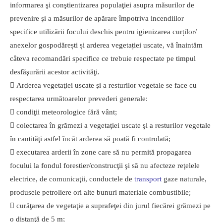
informarea şi conştientizarea populaţiei asupra măsurilor de
prevenire şi a măsurilor de apărare împotriva incendiilor
specifice utilizării focului deschis pentru igienizarea curților/
anexelor gospodărești și arderea vegetației uscate, vă înaintăm
câteva recomandări specifice ce trebuie respectate pe timpul
desfăşurării acestor activităţi.
 Arderea vegetaţiei uscate şi a resturilor vegetale se face cu
respectarea următoarelor prevederi generale:
 condiţii meteorologice fără vânt;
 colectarea în grămezi a vegetaţiei uscate şi a resturilor vegetale
în cantităţi astfel încât arderea să poată fi controlată;
 executarea arderii în zone care să nu permită propagarea
focului la fondul forestier/construcţii şi să nu afecteze reţelele
electrice, de comunicaţii, conductele de
transport
gaze naturale,
produsele petroliere ori alte bunuri materiale combustibile;
 curăţarea de vegetaţie a suprafeţei din jurul fiecărei grămezi pe
o distanţă de 5 m;