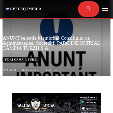
REFLEQTMEDIA
ANUNȚ selecție Membri ai Consiliului de
Administrațieal Societății PARC INDUSTRIAL
CÂMPIA TURZII S.A.
ȘTIRI CÂMPIA TURZII
2026-06-10
3
min. read
By
Comunicat