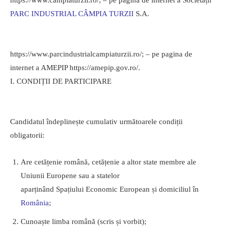
https://www.campiaturzii.ro/; – pe pagina de internet a Societății
PARC INDUSTRIAL CÂMPIA TURZII
S.A.
https://www.parcindustrialcampiaturzii.ro/; – pe pagina de
internet a AMEPIP https://amepip.gov.ro/.
I. CONDIȚII DE PARTICIPARE
Candidatul îndeplinește cumulativ următoarele condiții
obligatorii:
Are cetățenie română, cetățenie a altor state membre ale
Uniunii Europene sau a statelor
aparținând Spațiului Economic European și domiciliul în
România
;
Cunoaște limba română (scris și vorbit);