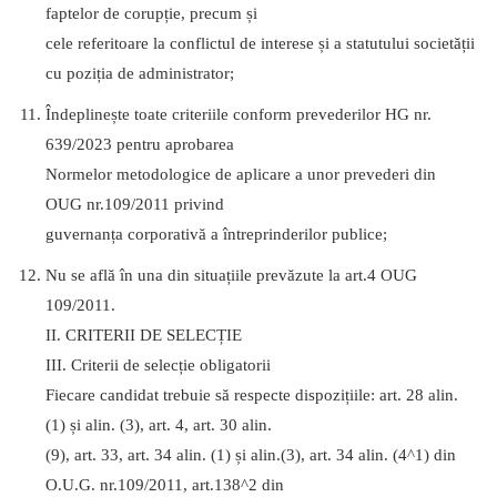
faptelor de corupție, precum și
cele referitoare la conflictul de interese și a statutului societății
cu poziția de administrator;
Îndeplinește toate criteriile conform prevederilor HG nr.
639/2023 pentru aprobarea
Normelor metodologice de aplicare a unor prevederi din
OUG nr.109/2011 privind
guvernanța corporativă a întreprinderilor publice;
Nu se află în una din situațiile prevăzute la art.4 OUG
109/2011.
II. CRITERII DE SELECȚIE
III. Criterii de selecție obligatorii
Fiecare candidat trebuie să respecte dispozițiile: art. 28 alin.
(1) și alin. (3), art. 4, art. 30 alin.
(9), art. 33, art. 34 alin. (1) și alin.(3), art. 34 alin. (4^1) din
O.U.G. nr.109/2011, art.138^2 din