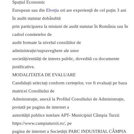
Spațiul Economic
European sau din
Elveția
ori are experiență de cel puțin 3 ani
în audit statutar dobândită
prin participarea la misiuni de audit statutar în România sau în
cadrul comitetelor de
audit formate la nivelul consiliilor de
administrație/supraveghere ale unor
societăți/entități de interes public, dovedită cu documente
justificative.
MODALITATEA DE EVALUARE
Candidații selectați conform cerințelor, vor fi evaluați pe baza
matricei Consiliului de
Administrație, anexă la Profilul Consiliului de Administrație,
postată pe pagina de internet a
autorității publice tutelare APT- Municipiul Câmpia Turzii
https://www.campiaturzii.ro/, pe
pagina de internet a Societății PARC INDUSTRIAL CÂMPIA