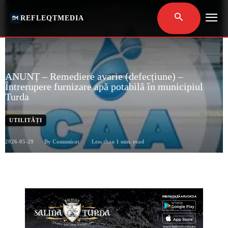
REFLEQTMEDIA
ANUNȚ – Remediere avarie (defecțiune) –
Întrerupere furnizare apă potabilă în municipiul
Turda
UTILITĂȚI
2026-05-29
Less than 1
min. read
By
Comunicat