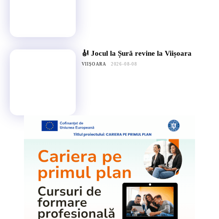
🎻 Jocul la Șură revine la Viișoara
VIIȘOARA
2026-08-08