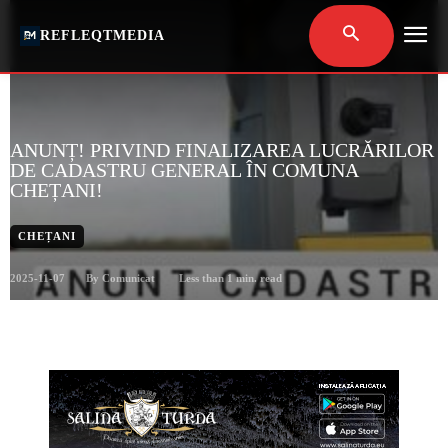
REFLEQTMEDIA
ANUNȚ! PRIVIND FINALIZAREA LUCRĂRILOR
DE CADASTRU GENERAL ÎN COMUNA
CHEȚANI!
CHEȚANI
2025-11-07
Less than 1
min. read
By
Comunicat