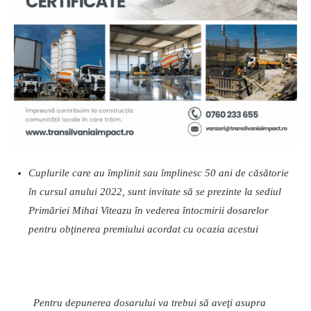
Cuplurile
care
au
împlinit
sau
împlinesc
50
ani
de
căsătorie
în
cursul
anului
2022,
sunt
invitate
să
se
prezinte
la
sediul
Primăriei
Mihai
Viteazu
în
vederea
întocmirii
dosarelor
pentru
obţinerea
premiului
acordat
cu
ocazia
acestui
Pentru depunerea dosarului va trebui să aveţi asupra