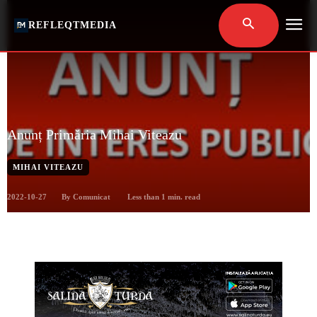
REFLEQTMEDIA
Anunț Primăria Mihai Viteazu
MIHAI VITEAZU
2022-10-27
Less than 1
min. read
By
Comunicat