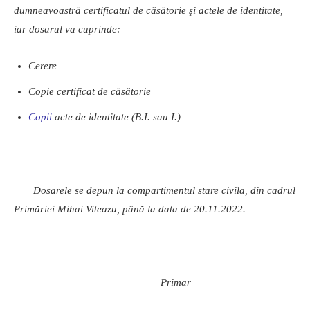
dumneavoastră certificatul de căsătorie şi actele de identitate,
iar d
osarul
va
cuprinde:
Cerere
Copie
certificat
de
căsătorie
Copii
acte
de
identitate
(B.I.
sau
I.)
Dosarele
se
depun
la
compartimentul
stare
civila,
din
cadrul
Primăriei
Mihai
Viteazu,
până
la
data
de
20.11
.2022.
Primar