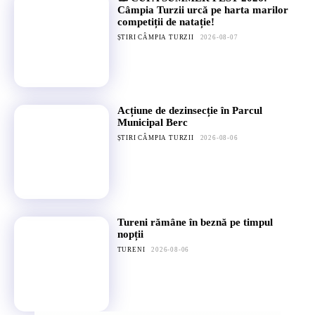
Câmpia Turzii urcă pe harta marilor
competiții de natație!
ȘTIRI CÂMPIA TURZII
2026-08-07
Acțiune de dezinsecție în Parcul
Municipal Berc
ȘTIRI CÂMPIA TURZII
2026-08-06
Tureni rămâne în beznă pe timpul
nopții
TURENI
2026-08-06