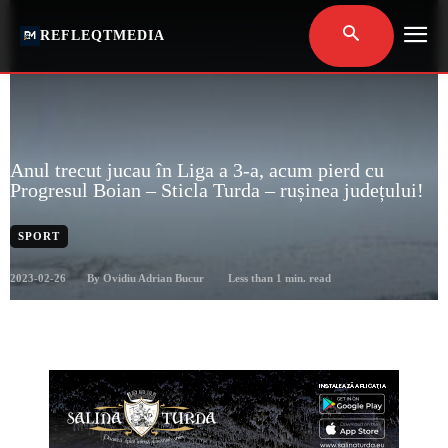
REFLEQTMEDIA
Anul trecut jucau în Liga a 3-a, acum pierd cu
Progresul Boian – Sticla Turda – rușinea județului!
SPORT
2023-02-26
Less than 1
min. read
By
Ovidiu Adrian Bucur