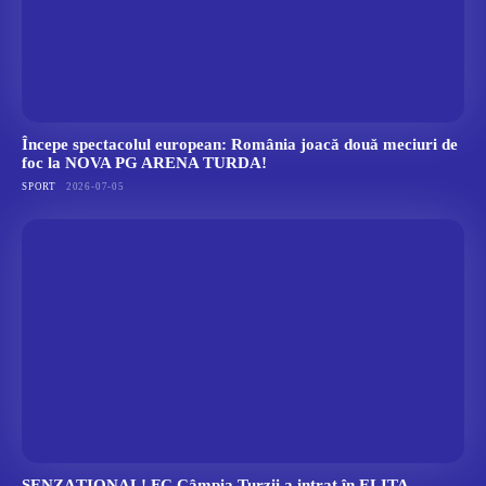
Începe spectacolul european: România joacă două meciuri de
foc la NOVA PG ARENA TURDA!
SPORT
2026-07-05
SENZAȚIONAL! FC Câmpia Turzii a intrat în ELITA