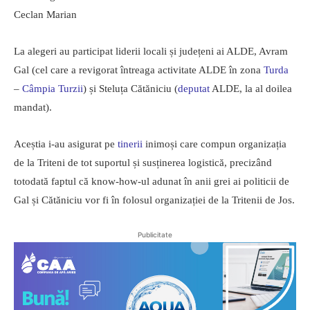
Ceclan Marian
La alegeri au participat liderii locali și județeni ai ALDE, Avram
Gal (cel care a revigorat întreaga activitate ALDE în zona
Turda
–
Câmpia Turzii
) și Steluța Cătăniciu (
deputat
ALDE, la al doilea
mandat).
Aceștia i-au asigurat pe
tinerii
inimoși care compun organizația
de la Triteni de tot suportul și susținerea logistică, precizând
totodată faptul că know-how-ul adunat în anii grei ai politicii de
Gal și Cătăniciu vor fi în folosul organizației de la Tritenii de Jos.
Publicitate