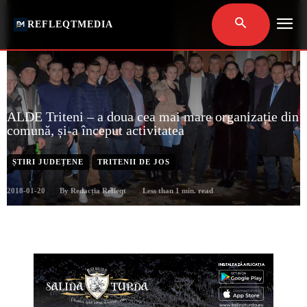
REFLEQTMEDIA
ALDE Triteni – a doua cea mai mare organizație din
comună, și-a început activitatea
ȘTIRI JUDEȚENE
TRITENII DE JOS
2018-01-20
Less than 1
min. read
By
Redacția Refleqt