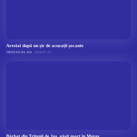
Arestat după un șir de acuzații șocante
TRITENII DE JOS
2026-07-22
Bărbat din Tritenii de Jos, găsit mort în Mureș