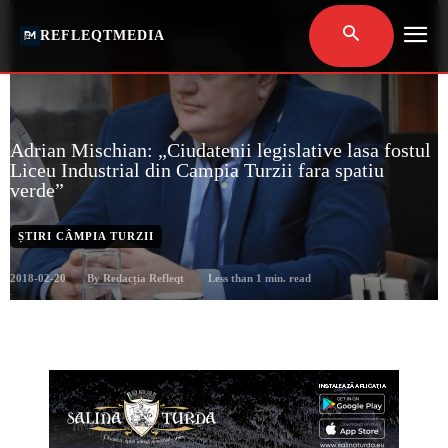
REFLEQTMEDIA
Adrian Mischian: „Ciudatenii legislative lasa fostul
Liceu Industrial din Campia Turzii fara spatiu
verde”
ȘTIRI CÂMPIA TURZII
2018-02-20
Less than 1
min. read
By
Redacția Refleqt