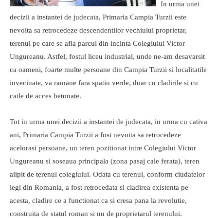
In urma unei
decizii a instantei de judecata, Primaria Campia Turzii este
nevoita sa retrocedeze descendentilor vechiului proprietar,
terenul pe care se afla parcul din incinta Colegiului Victor
Ungureanu. Astfel, fostul liceu industrial, unde ne-am desavarsit
ca oameni, foarte multe persoane din Campia Turzii si localitatile
invecinate, va ramane fara spatiu verde, doar cu cladirile si cu
caile de acces betonate.
Tot in urma unei decizii a instantei de judecata, in urma cu cativa
ani, Primaria Campia Turzii a fost nevoita sa retrocedeze
acelorasi persoane, un teren pozitionat intre Colegiului Victor
Ungureanu si soseaua principala (zona pasaj cale ferata), teren
alipit de terenul colegiului. Odata cu terenul, conform ciudatelor
legi din Romania, a fost retrocedata si cladirea existenta pe
acesta, cladire ce a functionat ca si cresa pana la revolutie,
construita de statul roman si nu de proprietarul terenului.