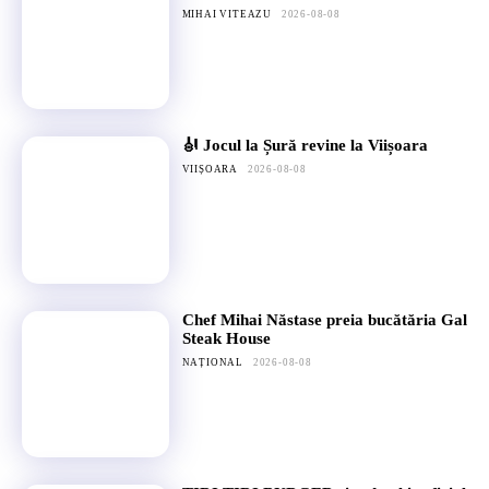
MIHAI VITEAZU
2026-08-08
🎻 Jocul la Șură revine la Viișoara
VIIȘOARA
2026-08-08
Chef Mihai Năstase preia bucătăria Gal
Steak House
NAȚIONAL
2026-08-08