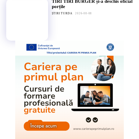
TIRI TIRI BURGER și-a deschis oficial
porțile
ȘTIRI TURDA
2026-08-08